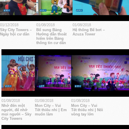
01/12/2018
01/08/2018
01/08/2018
Sky City Towers –
Bổ sung Bảng
Hệ thống Bể bơi –
Ngày hội cư dân
Hướng dẫn thoát
Azuza Tower
hiểm trên Bảng
thông tin cư dân
01/08/2018
01/08/2018
01/08/2018
Nhớ đến một
Mon City – Vui
Mon City – Vui
người, để nhớ
Tết thiếu nhi | Em
Tết thiếu nhi | Nối
mọi người – Sky
muốn làm
vòng tay lớn
City Towers