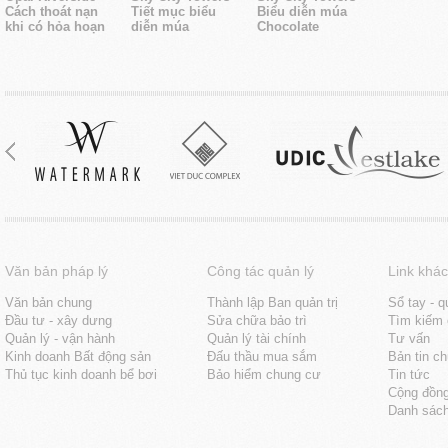
Cách thoát nạn
Tiết mục biểu
Biểu diễn múa
khi có hỏa hoạn
diễn múa
Chocolate
Văn bản pháp lý
Công tác quản lý
Link khác
Văn bản chung
Thành lập Ban quản trị
Sổ tay - q
Đầu tư - xây dưng
Sửa chữa bảo trì
Tìm kiếm 
Quản lý - vận hành
Quản lý tài chính
Tư vấn
Kinh doanh Bất động sản
Đấu thầu mua sắm
Bản tin c
Thủ tục kinh doanh bể bơi
Bảo hiểm chung cư
Tin tức
Cộng đồn
Danh sách