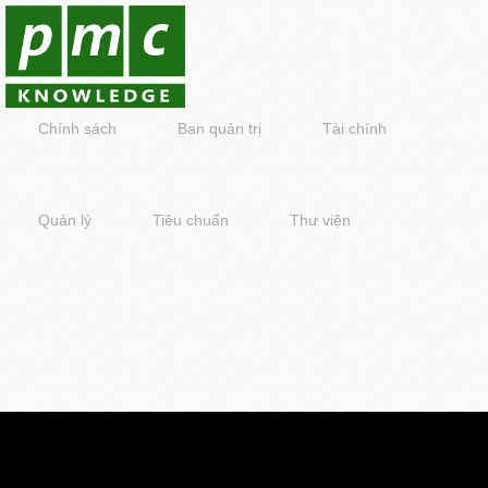
Chính sách
Ban quản trị
Tài chính
Quản lý
Tiêu chuẩn
Thư viện