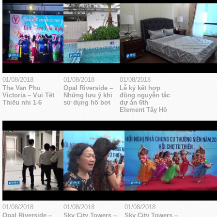
01/08/2018
01/08/2018
01/08/2018
The Van Phu
Opal Riverside –
Lễ ký kết hợp
Victoria – Vui Tết
Những lưu ý khi
đồng nguyễn tắc
Thiếu nhi 1-6
sử dụng hồ bơi
dự án 6th
Element Tây Hồ
01/08/2018
01/08/2018
01/08/2018
Opal Riverside –
Sky City Towers –
Sky City Towers –