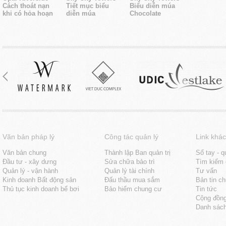
Cách thoát nạn
Tiết mục biểu
Biểu diễn múa
khi có hỏa hoạn
diễn múa
Chocolate
Văn bản pháp lý
Công tác quản lý
Link khác
Văn bản chung
Thành lập Ban quản trị
Sổ tay - q
Đầu tư - xây dưng
Sửa chữa bảo trì
Tìm kiếm 
Quản lý - vận hành
Quản lý tài chính
Tư vấn
Kinh doanh Bất động sản
Đấu thầu mua sắm
Bản tin c
Thủ tục kinh doanh bể bơi
Bảo hiểm chung cư
Tin tức
Cộng đồn
Danh sách