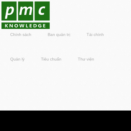
Chính sách
Ban quản trị
Tài chính
Quản lý
Tiêu chuẩn
Thư viện