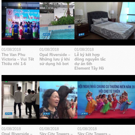
01/08/2018
01/08/2018
01/08/2018
The Van Phu
Opal Riverside –
Lễ ký kết hợp
Victoria – Vui Tết
Những lưu ý khi
đồng nguyễn tắc
Thiếu nhi 1-6
sử dụng hồ bơi
dự án 6th
Element Tây Hồ
01/08/2018
01/08/2018
01/08/2018
Opal Riverside –
Sky City Towers –
Sky City Towers –