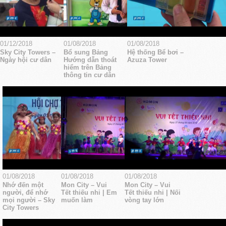
01/12/2018
01/08/2018
01/08/2018
Sky City Towers –
Bổ sung Bảng
Hệ thống Bể bơi –
Ngày hội cư dân
Hướng dẫn thoát
Azuza Tower
hiểm trên Bảng
thông tin cư dân
01/08/2018
01/08/2018
01/08/2018
Nhớ đến một
Mon City – Vui
Mon City – Vui
người, để nhớ
Tết thiếu nhi | Em
Tết thiếu nhi | Nối
mọi người – Sky
muốn làm
vòng tay lớn
City Towers