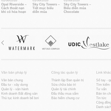
01/08/2018
01/08/2018
01/08/2018
Opal Riverside –
Sky City Towers –
Sky City Towers –
Cách thoát nạn
Tiết mục biểu
Biểu diễn múa
khi có hỏa hoạn
diễn múa
Chocolate
Văn bản pháp lý
Công tác quản lý
Link khác
Văn bản chung
Thành lập Ban quản trị
Sổ tay - q
Đầu tư - xây dưng
Sửa chữa bảo trì
Tìm kiếm 
Quản lý - vận hành
Quản lý tài chính
Tư vấn
Kinh doanh Bất động sản
Đấu thầu mua sắm
Bản tin c
Thủ tục kinh doanh bể bơi
Bảo hiểm chung cư
Tin tức
Cộng đồn
Danh sách