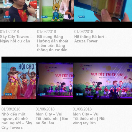
01/12/2018
01/08/2018
01/08/2018
Sky City Towers –
Bổ sung Bảng
Hệ thống Bể bơi –
Ngày hội cư dân
Hướng dẫn thoát
Azuza Tower
hiểm trên Bảng
thông tin cư dân
01/08/2018
01/08/2018
01/08/2018
Nhớ đến một
Mon City – Vui
Mon City – Vui
người, để nhớ
Tết thiếu nhi | Em
Tết thiếu nhi | Nối
mọi người – Sky
muốn làm
vòng tay lớn
City Towers