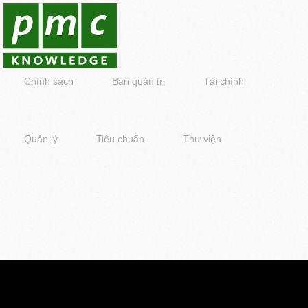
Chính sách
Ban quản trị
Tài chính
Quản lý
Tiêu chuẩn
Thư viện