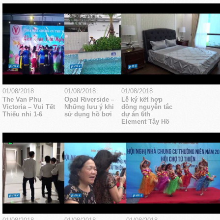
01/08/2018
01/08/2018
01/08/2018
The Van Phu
Opal Riverside –
Lễ ký kết hợp
Victoria – Vui Tết
Những lưu ý khi
đồng nguyễn tắc
Thiếu nhi 1-6
sử dụng hồ bơi
dự án 6th
Element Tây Hồ