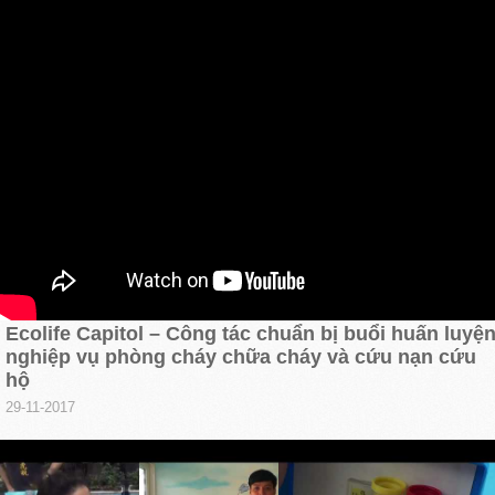
Ecolife Capitol – Công tác chuẩn bị buổi huấn luyệ
nghiệp vụ phòng cháy chữa cháy và cứu nạn cứu
hộ
29-11-2017