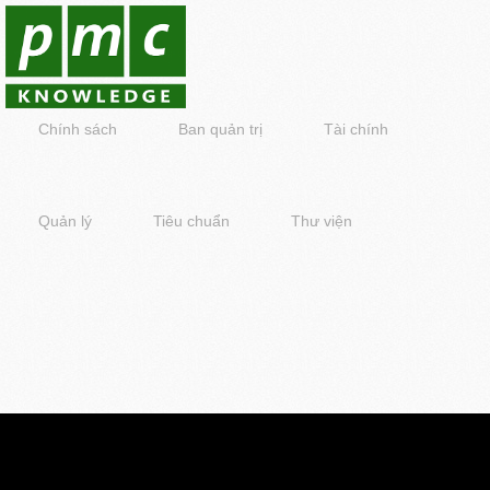
Chính sách
Ban quản trị
Tài chính
Quản lý
Tiêu chuẩn
Thư viện