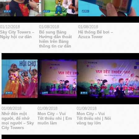
01/12/2018
01/08/2018
01/08/2018
Sky City Towers –
Bổ sung Bảng
Hệ thống Bể bơi –
Ngày hội cư dân
Hướng dẫn thoát
Azuza Tower
hiểm trên Bảng
thông tin cư dân
01/08/2018
01/08/2018
01/08/2018
Nhớ đến một
Mon City – Vui
Mon City – Vui
người, để nhớ
Tết thiếu nhi | Em
Tết thiếu nhi | Nối
mọi người – Sky
muốn làm
vòng tay lớn
City Towers