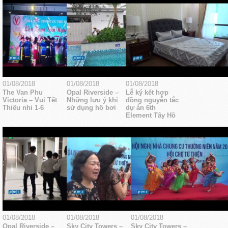
01/08/2018
01/08/2018
01/08/2018
The Van Phu
Opal Riverside –
Lễ ký kết hợp
Victoria – Vui Tết
Những lưu ý khi
đồng nguyễn tắc
Thiếu nhi 1-6
sử dụng hồ bơi
dự án 6th
Element Tây Hồ
01/08/2018
01/08/2018
01/08/2018
Opal Riverside –
Sky City Towers –
Sky City Towers –