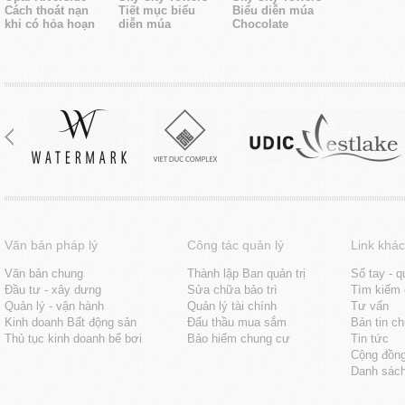
Cách thoát nạn
Tiết mục biểu
Biểu diễn múa
khi có hỏa hoạn
diễn múa
Chocolate
Văn bản pháp lý
Công tác quản lý
Link khác
Văn bản chung
Thành lập Ban quản trị
Sổ tay - q
Đầu tư - xây dưng
Sửa chữa bảo trì
Tìm kiếm 
Quản lý - vận hành
Quản lý tài chính
Tư vấn
Kinh doanh Bất động sản
Đấu thầu mua sắm
Bản tin c
Thủ tục kinh doanh bể bơi
Bảo hiểm chung cư
Tin tức
Cộng đồn
Danh sách