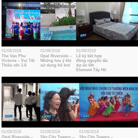
01/08/2018
01/08/2018
01/08/2018
The Van Phu
Opal Riverside –
Lễ ký kết hợp
Victoria – Vui Tết
Những lưu ý khi
đồng nguyễn tắc
Thiếu nhi 1-6
sử dụng hồ bơi
dự án 6th
Element Tây Hồ
01/08/2018
01/08/2018
01/08/2018
Opal Riverside –
Sky City Towers –
Sky City Towers –