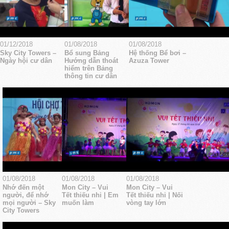
01/12/2018
01/08/2018
01/08/2018
Sky City Towers –
Bổ sung Bảng
Hệ thống Bể bơi –
Ngày hội cư dân
Hướng dẫn thoát
Azuza Tower
hiểm trên Bảng
thông tin cư dân
01/08/2018
01/08/2018
01/08/2018
Nhớ đến một
Mon City – Vui
Mon City – Vui
người, để nhớ
Tết thiếu nhi | Em
Tết thiếu nhi | Nối
mọi người – Sky
muốn làm
vòng tay lớn
City Towers