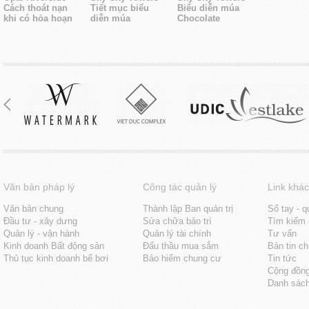
Cách thoát nạn
Tiết mục biểu
Biểu diễn múa
khi có hỏa hoạn
diễn múa
Chocolate
Văn bản pháp lý
Công tác quản lý
Link khác
Văn bản chung
Thành lập Ban quản trị
Sổ tay - q
Đầu tư - xây dưng
Sửa chữa bảo trì
Tìm kiếm 
Quản lý - vận hành
Quản lý tài chính
Tư vấn
Kinh doanh Bất động sản
Đấu thầu mua sắm
Bản tin c
Thủ tục kinh doanh bể bơi
Bảo hiểm chung cư
Tin tức
Cộng đồn
Danh sách