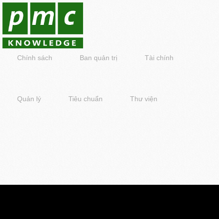
Chính sách
Ban quản trị
Tài chính
Quản lý
Tiêu chuẩn
Thư viện