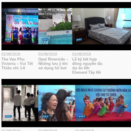
01/08/2018
01/08/2018
01/08/2018
The Van Phu
Opal Riverside –
Lễ ký kết hợp
Victoria – Vui Tết
Những lưu ý khi
đồng nguyễn tắc
Thiếu nhi 1-6
sử dụng hồ bơi
dự án 6th
Element Tây Hồ