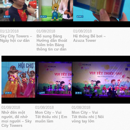
01/12/2018
01/08/2018
01/08/2018
Sky City Towers –
Bổ sung Bảng
Hệ thống Bể bơi –
Ngày hội cư dân
Hướng dẫn thoát
Azuza Tower
hiểm trên Bảng
thông tin cư dân
01/08/2018
01/08/2018
01/08/2018
Nhớ đến một
Mon City – Vui
Mon City – Vui
người, để nhớ
Tết thiếu nhi | Em
Tết thiếu nhi | Nối
mọi người – Sky
muốn làm
vòng tay lớn
City Towers