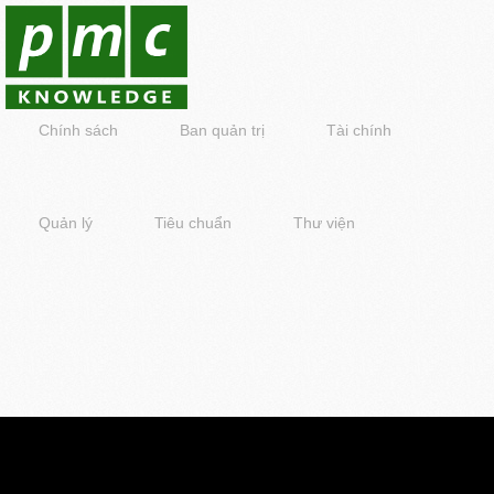
Chính sách
Ban quản trị
Tài chính
Quản lý
Tiêu chuẩn
Thư viện