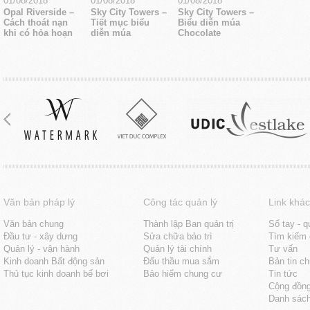
01/08/2018
01/08/2018
01/08/2018
Opal Riverside –
Sky City Towers –
Sky City Towers –
Cách thoát nạn
Tiết mục biểu
Biểu diễn múa
khi có hỏa hoạn
diễn múa
Chocolate
Văn bản pháp lý
Công tác quản lý
Link khác
Văn bản chung
Thành lập Ban quản trị
Sổ tay - q
Đầu tư - xây dưng
Sửa chữa bảo trì
Tìm kiếm 
Quản lý - vận hành
Quản lý tài chính
Tư vấn
Kinh doanh Bất động sản
Đấu thầu mua sắm
Bản tin c
Thủ tục kinh doanh bể bơi
Bảo hiểm chung cư
Tin tức
Cộng đồn
Danh sách