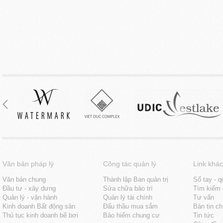
Văn bản pháp lý
Công tác quản lý
Link khác
Văn bản chung
Thành lập Ban quản trị
Sổ tay - q
Đầu tư - xây dưng
Sửa chữa bảo trì
Tìm kiếm 
Quản lý - vận hành
Quản lý tài chính
Tư vấn
Kinh doanh Bất động sản
Đấu thầu mua sắm
Bản tin c
Thủ tục kinh doanh bể bơi
Bảo hiểm chung cư
Tin tức