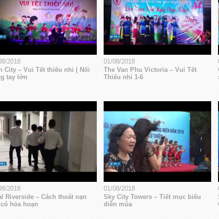
08/2018
01/08/2018
 City – Vui Tết thiếu nhi | Nối
The Van Phu Victoria – Vui Tết
g tay lớn
Thiếu nhi 1-6
08/2018
01/08/2018
l Riverside – Cách thoát nạn
Sky City Towers – Tiết mục biểu
 có hỏa hoạn
diễn múa