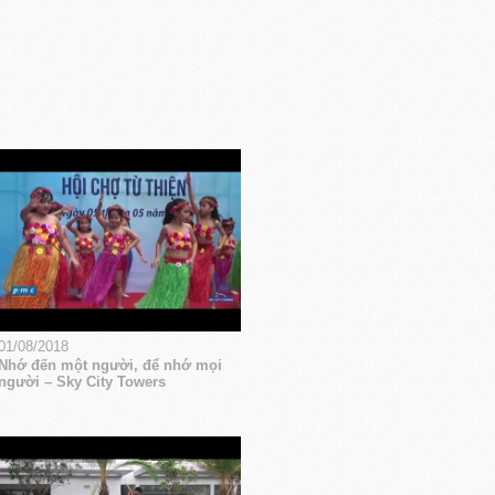
01/08/2018
Nhớ đến một người, để nhớ mọi
người – Sky City Towers