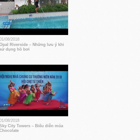
01/08/2018
Opal Riverside – Những lưu ý khi
sử dụng hồ bơi
01/08/2018
Sky City Towers – Biểu diễn múa
Chocolate