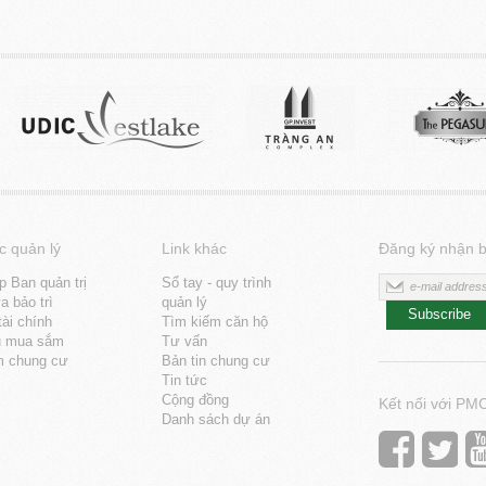
c quản lý
Link khác
Đăng ký nhận b
p Ban quản trị
Sổ tay - quy trình
 bảo trì
quản lý
Subscribe
tài chính
Tìm kiếm căn hộ
u mua sắm
Tư vấn
m chung cư
Bản tin chung cư
Tin tức
Cộng đồng
Kết nối với PM
Danh sách dự án