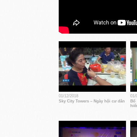
01/12/2018
01/
Sky City Towers – Ngày hội cư dân
Bổ 
hiể