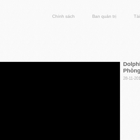
Chính sách
Ban quản trị
Tài
Dolphi
Phòng
28-11-20