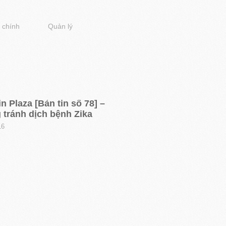
 chính
Quản lý
n Plaza [Bản tin số 78] –
 tránh dịch bệnh Zika
16