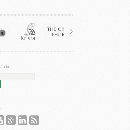
ản tin
C