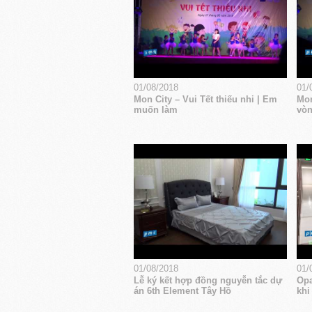
01/08/2018
01/
Mon City – Vui Tết thiếu nhi | Em
Mon
muốn làm
vòn
01/08/2018
01/
Lễ ký kết hợp đồng nguyễn tắc dự
Opa
án 6th Element Tây Hồ
khi