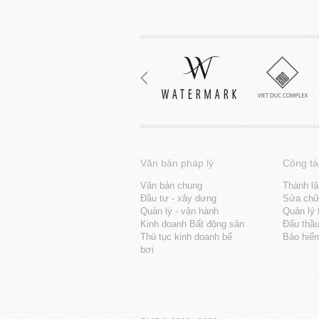
Văn bản pháp lý
Công tá
Văn bản chung
Thành lậ
Đầu tư - xây dưng
Sửa chữa
Quản lý - vận hành
Quản lý 
Kinh doanh Bất động sản
Đấu thầ
Thủ tục kinh doanh bể
Bảo hiể
bơi