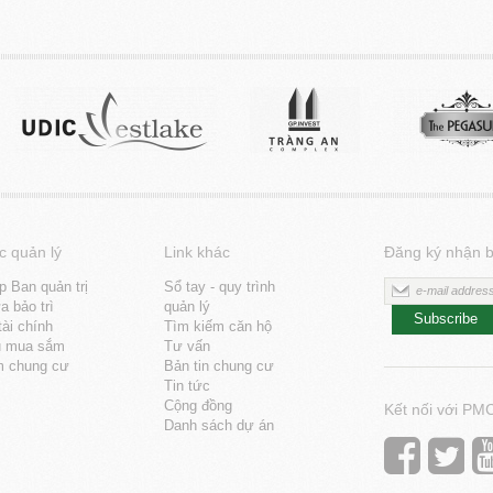
c quản lý
Link khác
Đăng ký nhận b
p Ban quản trị
Sổ tay - quy trình
 bảo trì
quản lý
Subscribe
tài chính
Tìm kiếm căn hộ
u mua sắm
Tư vấn
m chung cư
Bản tin chung cư
Tin tức
Cộng đồng
Kết nối với PM
Danh sách dự án