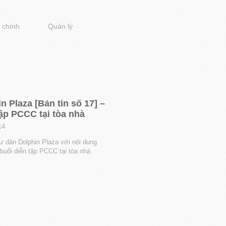
 chính
Quản lý
n Plaza [Bản tin số 17] –
ập PCCC tại tòa nhà
14
ư dân Dolphin Plaza với nội dung
buổi diễn tập PCCC tại tòa nhà.