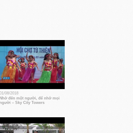
01/08/2018
Nhớ đến một người, để nhớ mọi
người – Sky City Towers