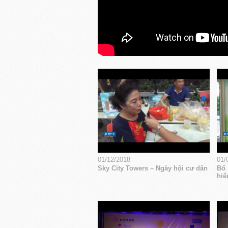
01/12/2018
01/
Sky City Towers – Ngày hội cư dân
Bổ 
hiể