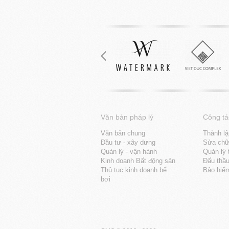
Văn bản pháp lý
Công tá
Văn bản chung
Thành lậ
Đầu tư - xây dưng
Sửa chữa
Quản lý - vận hành
Quản lý 
Kinh doanh Bất động sản
Đấu thầ
Thủ tục kinh doanh bể
Bảo hiể
bơi