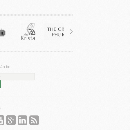
ản tin
C