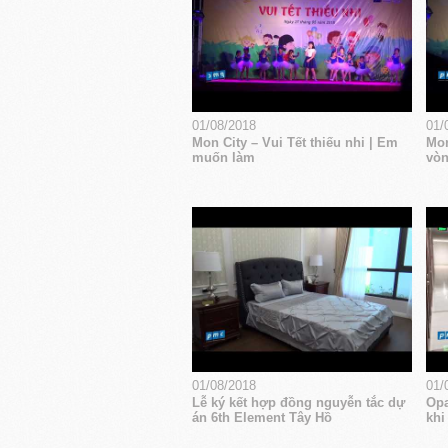
01/08/2018
01/
Mon City – Vui Tết thiếu nhi | Em
Mon
muốn làm
vòn
01/08/2018
01/
Lễ ký kết hợp đồng nguyễn tắc dự
Opa
án 6th Element Tây Hồ
khi