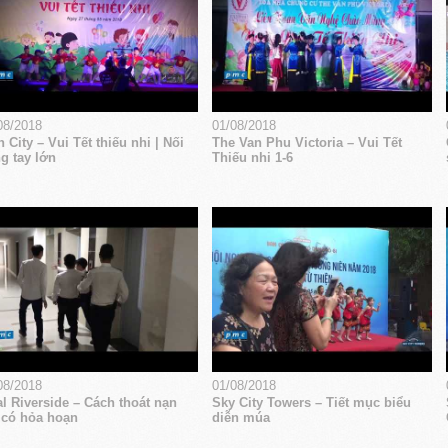
08/2018
01/08/2018
 City – Vui Tết thiếu nhi | Nối
The Van Phu Victoria – Vui Tết
g tay lớn
Thiếu nhi 1-6
08/2018
01/08/2018
l Riverside – Cách thoát nạn
Sky City Towers – Tiết mục biểu
 có hỏa hoạn
diễn múa