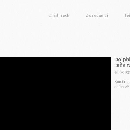
Chính sách
Ban quản trị
Tài
Dolphi
Diễn t
10-06-20
Bản tin c
chính về 