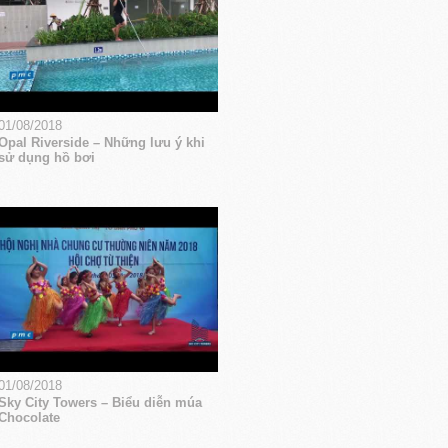
01/08/2018
Opal Riverside – Những lưu ý khi
sử dụng hồ bơi
01/08/2018
Sky City Towers – Biểu diễn múa
Chocolate