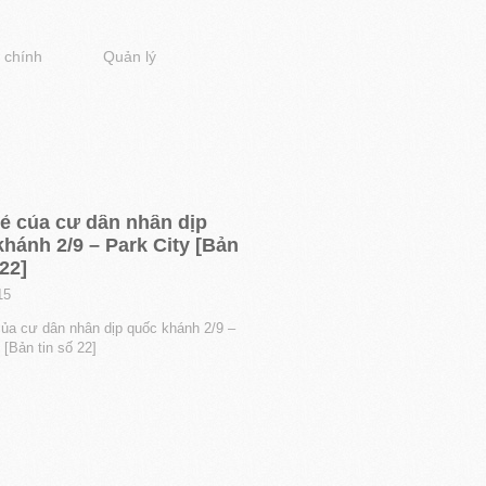
 chính
Quản lý
sẻ của cư dân nhân dịp
hánh 2/9 – Park City [Bản
 22]
15
của cư dân nhân dịp quốc khánh 2/9 –
 [Bản tin số 22]