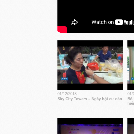
01/12/2018
01/
Sky City Towers – Ngày hội cư dân
Bổ 
hiể