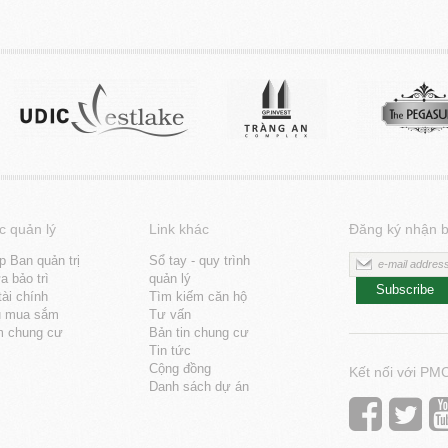
c quản lý
Link khác
Đăng ký nhận b
p Ban quản trị
Sổ tay - quy trình
 bảo trì
quản lý
Subscribe
tài chính
Tìm kiếm căn hộ
u mua sắm
Tư vấn
m chung cư
Bản tin chung cư
Tin tức
Cộng đồng
Kết nối với PM
Danh sách dự án