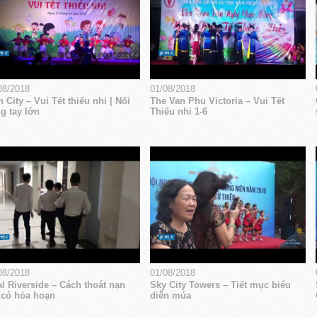
08/2018
01/08/2018
 City – Vui Tết thiếu nhi | Nối
The Van Phu Victoria – Vui Tết
g tay lớn
Thiếu nhi 1-6
08/2018
01/08/2018
l Riverside – Cách thoát nạn
Sky City Towers – Tiết mục biểu
 có hỏa hoạn
diễn múa