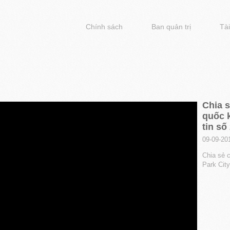
Chính sách
Ban quản trị
Tài
Chia 
quốc k
tin số
09-09-20
Chia sẻ 
Park City