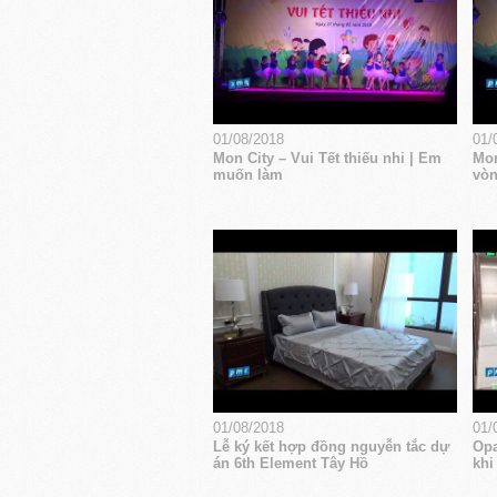
01/08/2018
01/
Mon City – Vui Tết thiếu nhi | Em
Mon
muốn làm
vòn
01/08/2018
01/
Lễ ký kết hợp đồng nguyễn tắc dự
Opa
án 6th Element Tây Hồ
khi