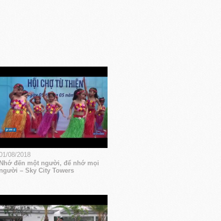
01/08/2018
Nhớ đến một người, để nhớ mọi
người – Sky City Towers