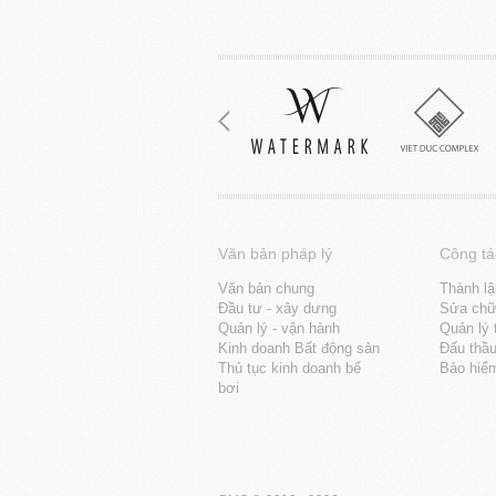
Văn bản pháp lý
Công tá
Văn bản chung
Thành lậ
Đầu tư - xây dưng
Sửa chữa
Quản lý - vận hành
Quản lý 
Kinh doanh Bất động sản
Đấu thầ
Thủ tục kinh doanh bể
Bảo hiể
bơi