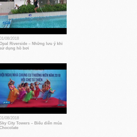
01/08/2018
Opal Riverside – Những lưu ý khi
sử dụng hồ bơi
01/08/2018
Sky City Towers – Biểu diễn múa
Chocolate