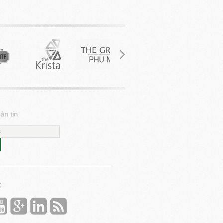
ản tin
C