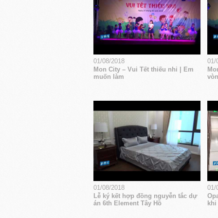
01/08/2018
01/
Mon City – Vui Tết thiếu nhi | Em
Mon
muốn làm
vòn
01/08/2018
01/
Lễ ký kết hợp đồng nguyễn tắc dự
Opa
án 6th Element Tây Hồ
khi