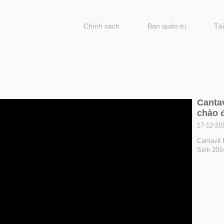
Chính sách
Ban quản trị
Tài
Canta
chào 
17-12-20
Cantavil
Sinh 201