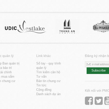
c quản lý
Link khác
Đăng ký nhận b
p Ban quản trị
Sổ tay - quy trình
 bảo trì
quản lý
Subscribe
tài chính
Tìm kiếm căn hộ
u mua sắm
Tư vấn
m chung cư
Bản tin chung cư
Tin tức
Cộng đồng
Kết nối với PM
Danh sách dự án