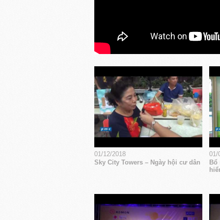
01/12/2018
01/
Sky City Towers – Ngày hội cư dân
Bổ 
hiể