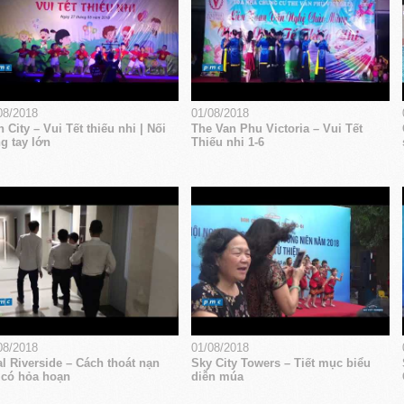
08/2018
01/08/2018
 City – Vui Tết thiếu nhi | Nối
The Van Phu Victoria – Vui Tết
g tay lớn
Thiếu nhi 1-6
08/2018
01/08/2018
l Riverside – Cách thoát nạn
Sky City Towers – Tiết mục biểu
 có hỏa hoạn
diễn múa