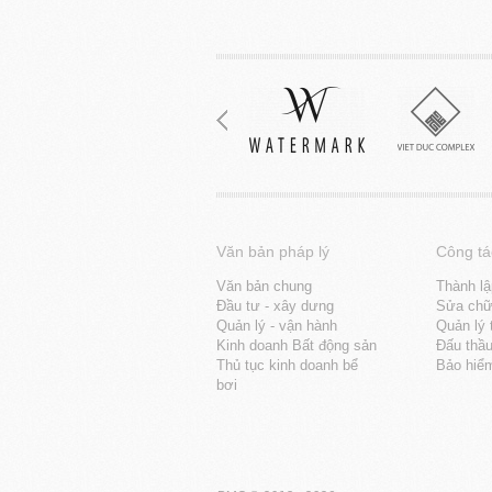
Văn bản pháp lý
Công tá
Văn bản chung
Thành lậ
Đầu tư - xây dưng
Sửa chữa
Quản lý - vận hành
Quản lý 
Kinh doanh Bất động sản
Đấu thầ
Thủ tục kinh doanh bể
Bảo hiể
bơi