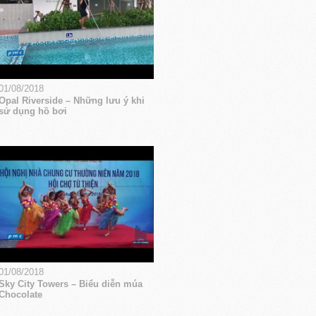
01/08/2018
Opal Riverside – Những lưu ý khi
sử dụng hồ bơi
01/08/2018
Sky City Towers – Biểu diễn múa
Chocolate