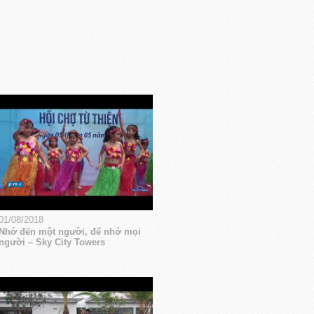
01/08/2018
Nhớ đến một người, để nhớ mọi
người – Sky City Towers