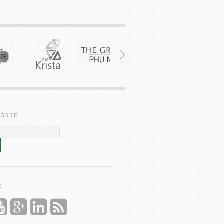
ản tin
C