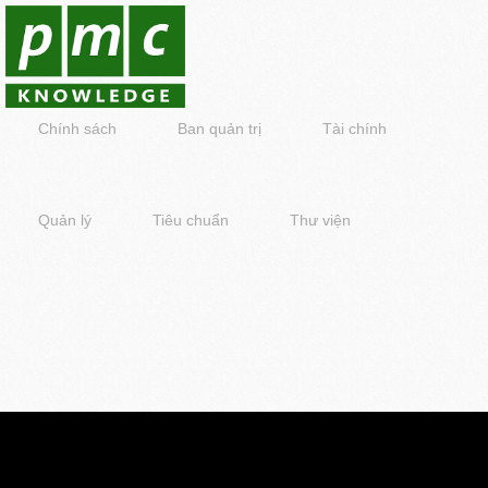
Chính sách
Ban quản trị
Tài chính
Quản lý
Tiêu chuẩn
Thư viện