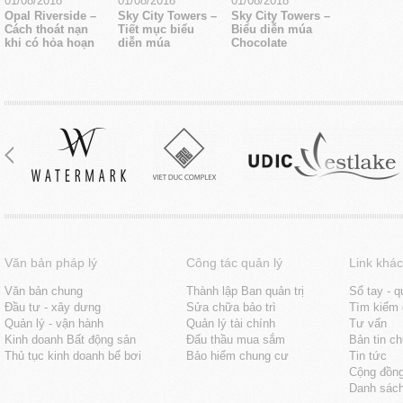
01/08/2018
01/08/2018
01/08/2018
Opal Riverside –
Sky City Towers –
Sky City Towers –
Cách thoát nạn
Tiết mục biểu
Biểu diễn múa
khi có hỏa hoạn
diễn múa
Chocolate
Văn bản pháp lý
Công tác quản lý
Link khác
Văn bản chung
Thành lập Ban quản trị
Sổ tay - q
Đầu tư - xây dưng
Sửa chữa bảo trì
Tìm kiếm 
Quản lý - vận hành
Quản lý tài chính
Tư vấn
Kinh doanh Bất động sản
Đấu thầu mua sắm
Bản tin c
Thủ tục kinh doanh bể bơi
Bảo hiểm chung cư
Tin tức
Cộng đồn
Danh sách