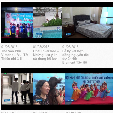
01/08/2018
01/08/2018
01/08/2018
The Van Phu
Opal Riverside –
Lễ ký kết hợp
Victoria – Vui Tết
Những lưu ý khi
đồng nguyễn tắc
Thiếu nhi 1-6
sử dụng hồ bơi
dự án 6th
Element Tây Hồ