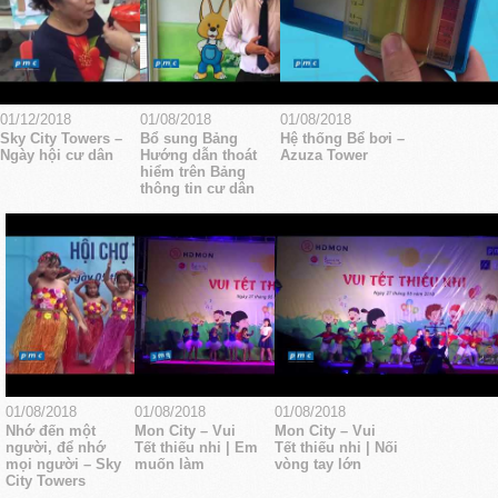
01/12/2018
01/08/2018
01/08/2018
Sky City Towers –
Bổ sung Bảng
Hệ thống Bể bơi –
Ngày hội cư dân
Hướng dẫn thoát
Azuza Tower
hiểm trên Bảng
thông tin cư dân
01/08/2018
01/08/2018
01/08/2018
Nhớ đến một
Mon City – Vui
Mon City – Vui
người, để nhớ
Tết thiếu nhi | Em
Tết thiếu nhi | Nối
mọi người – Sky
muốn làm
vòng tay lớn
City Towers