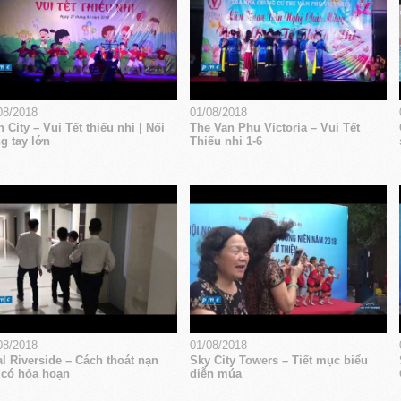
08/2018
01/08/2018
 City – Vui Tết thiếu nhi | Nối
The Van Phu Victoria – Vui Tết
g tay lớn
Thiếu nhi 1-6
08/2018
01/08/2018
l Riverside – Cách thoát nạn
Sky City Towers – Tiết mục biểu
 có hỏa hoạn
diễn múa