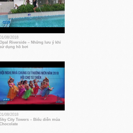
01/08/2018
Opal Riverside – Những lưu ý khi
sử dụng hồ bơi
01/08/2018
Sky City Towers – Biểu diễn múa
Chocolate