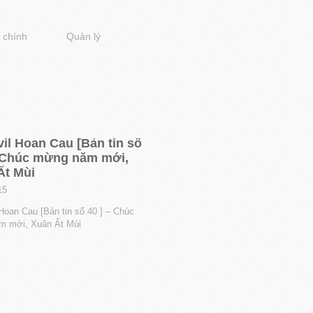
 chính
Quản lý
il Hoan Cau [Bản tin số
– Chúc mừng năm mới,
Ất Mùi
15
Hoan Cau [Bản tin số 40 ] – Chúc
m mới, Xuân Ất Mùi