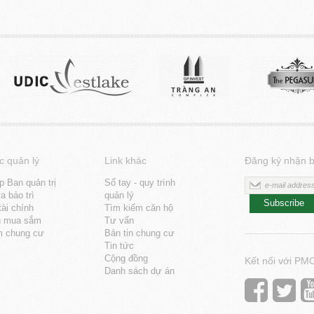
c quản lý
Link khác
Đăng ký nhận b
p Ban quản trị
Sổ tay - quy trình
 bảo trì
quản lý
Subscribe
tài chính
Tìm kiếm căn hộ
u mua sắm
Tư vấn
m chung cư
Bản tin chung cư
Tin tức
Cộng đồng
Kết nối với PM
Danh sách dự án