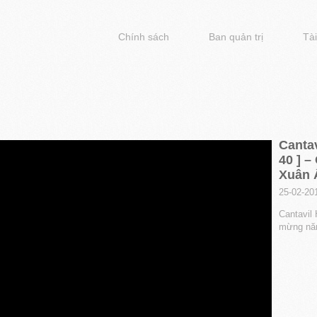
Chính sách
Ban quản trị
Tài
Cantav
40 ] 
Xuân 
25-02-20
Cantavil 
mừng nă