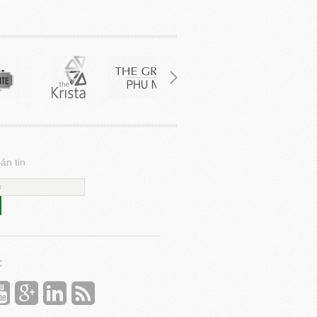
ản tin
C