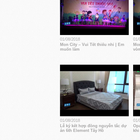
01/08/2018
01/
Mon City – Vui Tết thiếu nhi | Em
Mon
muốn làm
vòn
01/08/2018
01/
Lễ ký kết hợp đồng nguyễn tắc dự
Opa
án 6th Element Tây Hồ
khi