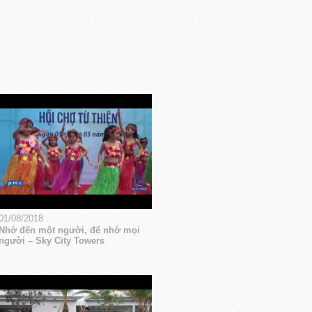
01/08/2018
Nhớ đến một người, để nhớ mọi
người – Sky City Towers