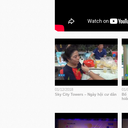
01/12/2018
01/
Sky City Towers – Ngày hội cư dân
Bổ 
hiể