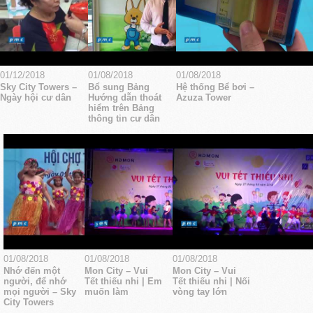
01/12/2018
01/08/2018
01/08/2018
Sky City Towers –
Bổ sung Bảng
Hệ thống Bể bơi –
Ngày hội cư dân
Hướng dẫn thoát
Azuza Tower
hiểm trên Bảng
thông tin cư dân
01/08/2018
01/08/2018
01/08/2018
Nhớ đến một
Mon City – Vui
Mon City – Vui
người, để nhớ
Tết thiếu nhi | Em
Tết thiếu nhi | Nối
mọi người – Sky
muốn làm
vòng tay lớn
City Towers