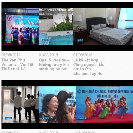
01/08/2018
01/08/2018
01/08/2018
The Van Phu
Opal Riverside –
Lễ ký kết hợp
Victoria – Vui Tết
Những lưu ý khi
đồng nguyễn tắc
Thiếu nhi 1-6
sử dụng hồ bơi
dự án 6th
Element Tây Hồ