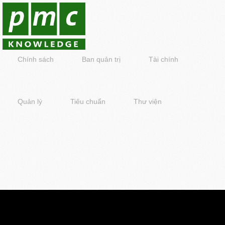
Chính sách
Ban quản trị
Tài chính
Quản lý
Tiêu chuẩn
Thư viện