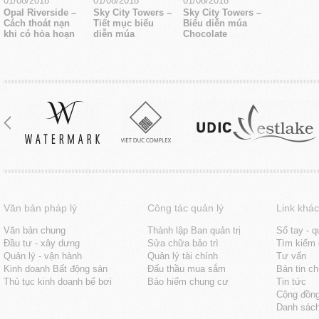
01/08/2018
01/08/2018
01/08/2018
Opal Riverside –
Sky City Towers –
Sky City Towers –
Cách thoát nạn
Tiết mục biểu
Biểu diễn múa
khi có hỏa hoạn
diễn múa
Chocolate
Văn bản pháp lý
Công tác quản lý
Link khác
Văn bản chung
Thành lập Ban quản trị
Sổ tay - q
Đầu tư - xây dưng
Sửa chữa bảo trì
Tìm kiếm 
Quản lý - vận hành
Quản lý tài chính
Tư vấn
Kinh doanh Bất động sản
Đấu thầu mua sắm
Bản tin c
Thủ tục kinh doanh bể bơi
Bảo hiểm chung cư
Tin tức
Cộng đồn
Danh sách