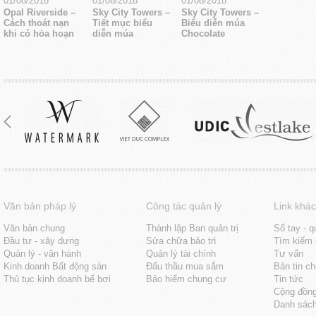
01/08/2018
01/08/2018
01/08/2018
Opal Riverside –
Sky City Towers –
Sky City Towers –
Cách thoát nạn
Tiết mục biểu
Biểu diễn múa
khi có hỏa hoạn
diễn múa
Chocolate
Văn bản pháp lý
Công tác quản lý
Link khác
Văn bản chung
Thành lập Ban quản trị
Sổ tay - q
Đầu tư - xây dưng
Sửa chữa bảo trì
Tìm kiếm 
Quản lý - vận hành
Quản lý tài chính
Tư vấn
Kinh doanh Bất động sản
Đấu thầu mua sắm
Bản tin c
Thủ tục kinh doanh bể bơi
Bảo hiểm chung cư
Tin tức
Cộng đồn
Danh sách