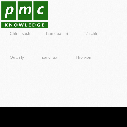
Chính sách
Ban quản trị
Tài chính
Quản lý
Tiêu chuẩn
Thư viện