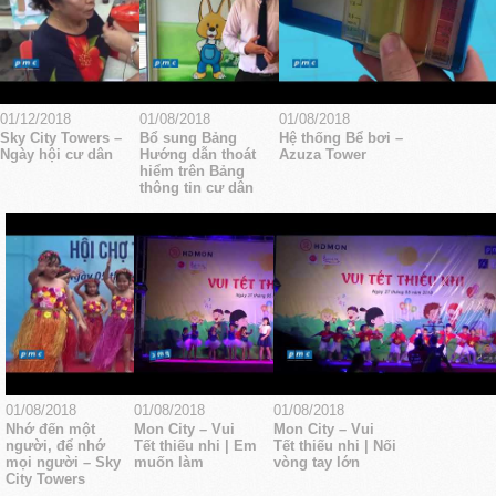
01/12/2018
01/08/2018
01/08/2018
Sky City Towers –
Bổ sung Bảng
Hệ thống Bể bơi –
Ngày hội cư dân
Hướng dẫn thoát
Azuza Tower
hiểm trên Bảng
thông tin cư dân
01/08/2018
01/08/2018
01/08/2018
Nhớ đến một
Mon City – Vui
Mon City – Vui
người, để nhớ
Tết thiếu nhi | Em
Tết thiếu nhi | Nối
mọi người – Sky
muốn làm
vòng tay lớn
City Towers