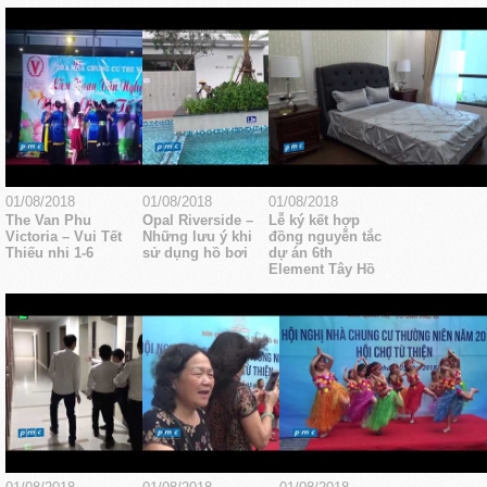
01/08/2018
01/08/2018
01/08/2018
The Van Phu
Opal Riverside –
Lễ ký kết hợp
Victoria – Vui Tết
Những lưu ý khi
đồng nguyễn tắc
Thiếu nhi 1-6
sử dụng hồ bơi
dự án 6th
Element Tây Hồ