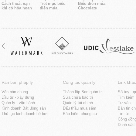
Cách thoát nạn
Tiết mục biểu
Biểu diễn múa
khi có hỏa hoạn
diễn múa
Chocolate
Văn bản pháp lý
Công tác quản lý
Link khác
Văn bản chung
Thành lập Ban quản trị
Sổ tay - q
Đầu tư - xây dưng
Sửa chữa bảo trì
Tìm kiếm 
Quản lý - vận hành
Quản lý tài chính
Tư vấn
Kinh doanh Bất động sản
Đấu thầu mua sắm
Bản tin c
Thủ tục kinh doanh bể bơi
Bảo hiểm chung cư
Tin tức
Cộng đồn
Danh sách