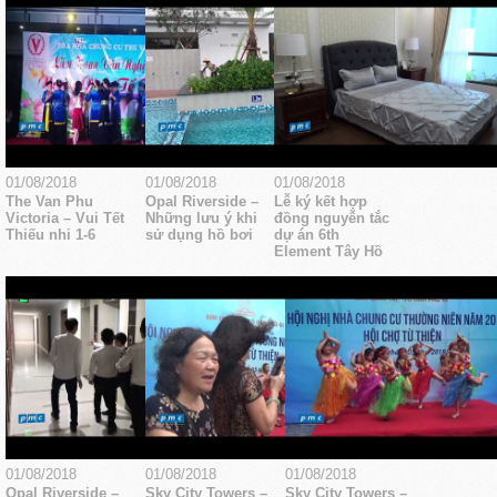
01/08/2018
01/08/2018
01/08/2018
The Van Phu
Opal Riverside –
Lễ ký kết hợp
Victoria – Vui Tết
Những lưu ý khi
đồng nguyễn tắc
Thiếu nhi 1-6
sử dụng hồ bơi
dự án 6th
Element Tây Hồ
01/08/2018
01/08/2018
01/08/2018
Opal Riverside –
Sky City Towers –
Sky City Towers –