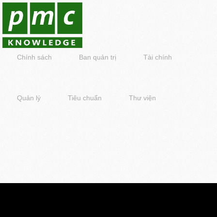
Chính sách
Ban quản trị
Tài chính
Quản lý
Tiêu chuẩn
Thư viện