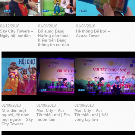
01/12/2018
01/08/2018
01/08/2018
Sky City Towers –
Bổ sung Bảng
Hệ thống Bể bơi –
Ngày hội cư dân
Hướng dẫn thoát
Azuza Tower
hiểm trên Bảng
thông tin cư dân
01/08/2018
01/08/2018
01/08/2018
Nhớ đến một
Mon City – Vui
Mon City – Vui
người, để nhớ
Tết thiếu nhi | Em
Tết thiếu nhi | Nối
mọi người – Sky
muốn làm
vòng tay lớn
City Towers