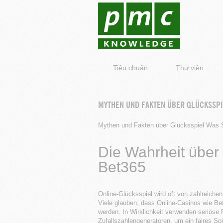
Tiêu chuẩn
Thư viện
MYTHEN UND FAKTEN ÜBER GLÜCKSSPI
Mythen und Fakten über Glücksspiel Was S
Die Wahrheit über
Bet365
Online-Glücksspiel wird oft von zahlreiche
Viele glauben, dass Online-Casinos wie Bet
werden. In Wirklichkeit verwenden seriöse
Zufallszahlengeneratoren, um ein faires Sp