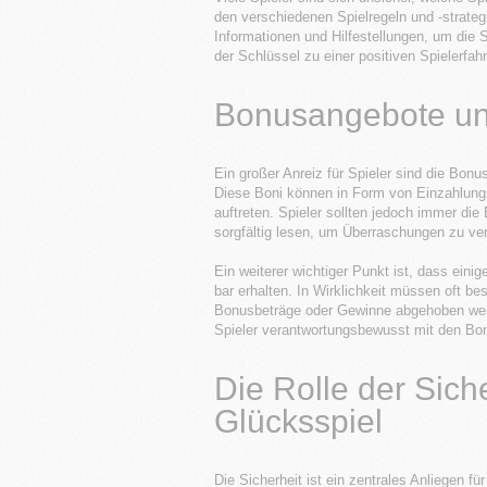
den verschiedenen Spielregeln und -strate
Informationen und Hilfestellungen, um die S
der Schlüssel zu einer positiven Spielerfah
Bonusangebote un
Ein großer Anreiz für Spieler sind die Bo
Diese Boni können in Form von Einzahlungs
auftreten. Spieler sollten jedoch immer di
sorgfältig lesen, um Überraschungen zu ve
Ein weiterer wichtiger Punkt ist, dass einig
bar erhalten. In Wirklichkeit müssen oft b
Bonusbeträge oder Gewinne abgehoben werd
Spieler verantwortungsbewusst mit den Bo
Die Rolle der Sich
Glücksspiel
Die Sicherheit ist ein zentrales Anliegen fü