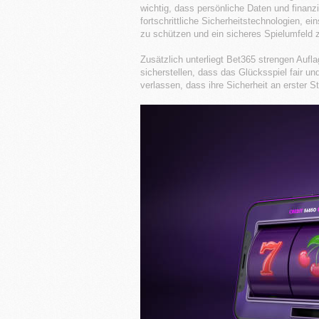
wichtig, dass persönliche Daten und finanz
fortschrittliche Sicherheitstechnologien, e
zu schützen und ein sicheres Spielumfeld 
Zusätzlich unterliegt Bet365 strengen Aufl
sicherstellen, dass das Glücksspiel fair u
verlassen, dass ihre Sicherheit an erster St