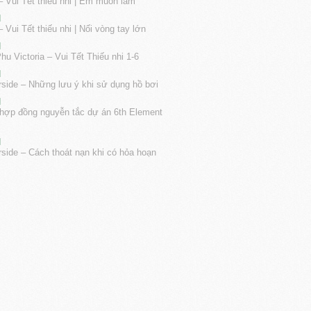
– Vui Tết thiếu nhi | Em muốn làm
]
 Vui Tết thiếu nhi | Nối vòng tay lớn
]
u Victoria – Vui Tết Thiếu nhi 1-6
]
rside – Những lưu ý khi sử dụng hồ bơi
]
 hợp đồng nguyễn tắc dự án 6th Element
]
rside – Cách thoát nạn khi có hỏa hoạn