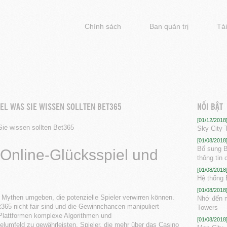
Chính sách
Ban quản trị
Tài
EL WAS SIE WISSEN SOLLTEN BET365
NỔI BẬT
[01/12/2018
ie wissen sollten Bet365
Sky City 
[01/08/2018
Bổ sung B
 Online-Glücksspiel und
thông tin
[01/08/2018
Hệ thống 
[01/08/2018
n Mythen umgeben, die potenzielle Spieler verwirren können.
Nhớ đến m
365 nicht fair sind und die Gewinnchancen manipuliert
Towers
 Plattformen komplexe Algorithmen und
[01/08/2018
ielumfeld zu gewährleisten. Spieler, die mehr über das Casino