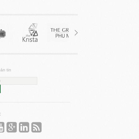
ản tin
C