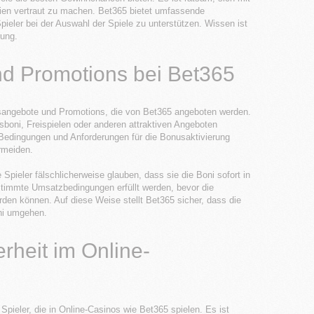
gien vertraut zu machen. Bet365 bietet umfassende
pieler bei der Auswahl der Spiele zu unterstützen. Wissen ist
rung.
d Promotions bei Bet365
nusangebote und Promotions, die von Bet365 angeboten werden.
boni, Freispielen oder anderen attraktiven Angeboten
e Bedingungen und Anforderungen für die Bonusaktivierung
rmeiden.
e Spieler fälschlicherweise glauben, dass sie die Boni sofort in
estimmte Umsatzbedingungen erfüllt werden, bevor die
en können. Auf diese Weise stellt Bet365 sicher, dass die
ni umgehen.
erheit im Online-
r Spieler, die in Online-Casinos wie Bet365 spielen. Es ist