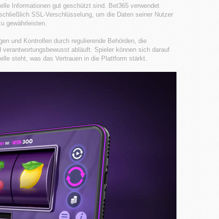
ielle Informationen gut geschützt sind. Bet365 verwendet
inschließlich SSL-Verschlüsselung, um die Daten seiner Nutzer
zu gewährleisten.
agen und Kontrollen durch regulierende Behörden, die
nd verantwortungsbewusst abläuft. Spieler können sich darauf
elle steht, was das Vertrauen in die Plattform stärkt.