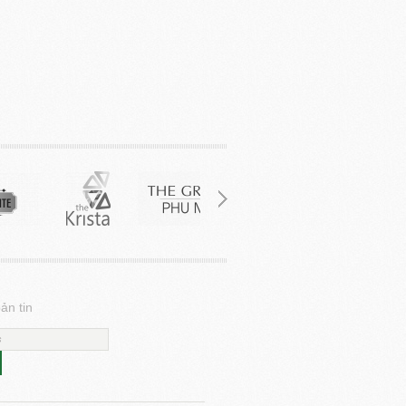
ản tin