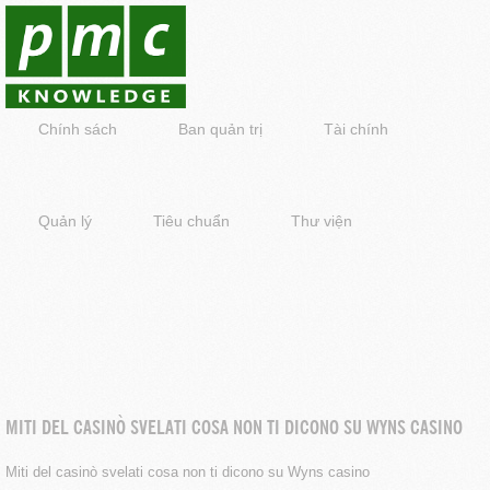
Chính sách
Ban quản trị
Tài chính
Quản lý
Tiêu chuẩn
Thư viện
MITI DEL CASINÒ SVELATI COSA NON TI DICONO SU WYNS CASINO
Miti del casinò svelati cosa non ti dicono su Wyns casino