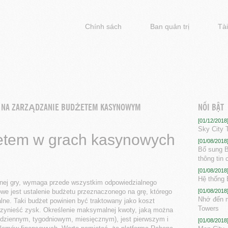
Chính sách
Ban quản trị
Tài
Y NA ZARZĄDZANIE BUDŻETEM KASYNOWYM
NỔI BẬT
[01/12/2018
Sky City 
etem w grach kasynowych
[01/08/2018
Bổ sung B
thông tin
[01/08/2018
Hệ thống 
ranej gry, wymaga przede wszystkim odpowiedzialnego
we jest ustalenie budżetu przeznaczonego na grę, którego
[01/08/2018
Nhớ đến m
lne. Taki budżet powinien być traktowany jako koszt
Towers
 przynieść zysk. Określenie maksymalnej kwoty, jaką można
dziennym, tygodniowym, miesięcznym), jest pierwszym i
[01/08/2018