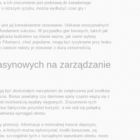
w, a ich zrozumienie jest podstawą do świadomego
 o niższym ryzyku, można wydłużyć czas gry i
we jest jej konsekwentne stosowanie. Unikanie emocjonalnych
o fundament sukcesu. W przypadku gier losowych, takich jak
rządzania budżetem są równie ważne, jak same wybory
zy Fibonacci, choć popularne, mogą być ryzykowne przy braku
ego zawsze należy je stosować z dużą ostrożnością.
synowych na zarządzanie
gą być doskonałym narzędziem do zwiększenia puli środków
ścia. Bonus powitalny czy darmowe spiny często wiążą się z
zed możliwością wypłaty wygranych. Zrozumienie tych
us faktycznie przyniósł korzyść, a nie stał się pułapką
pełnienia wymagań obrotu.
 promocji. Informacje o minimalnej kwocie depozytu,
, w których można wykorzystać środki bonusowe, są
ów, szczególnie tych z rozsądnymi warunkami obrotu, może