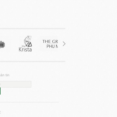
ản tin
C