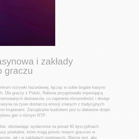
asynowa i zakłady
o graczu
ntrum rozrywki hazardowej, łącząc w sobie bogate kasyno
h. Dla graczy z Polski, Rabona przygotowała imponującą
renomowanych dostawców, co zapewnia różnorodność i dostęp
kasyna na żywo dostarcza emocji znanych z tradycyjnych
mi krupierami. Zarządzanie budżetem jest tu ułatwione dzięki
 wyboru gier o różnym RTP.
iebie, obstawiając wydarzenia na ponad 40 dyscyplinach
onusy powitalne, które mogą pomóc nowym graczom w
synie, jak i w zakładach sportowych. Ważne jest, aby