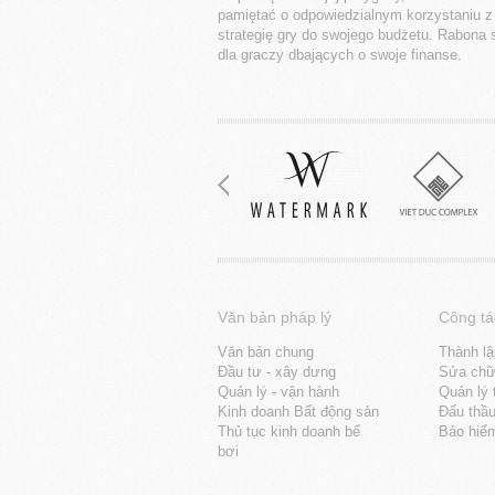
pamiętać o odpowiedzialnym korzystaniu z 
strategię gry do swojego budżetu. Rabona 
dla graczy dbających o swoje finanse.
Văn bản pháp lý
Công tá
Văn bản chung
Thành lậ
Đầu tư - xây dưng
Sửa chữa
Quản lý - vận hành
Quản lý 
Kinh doanh Bất động sản
Đấu thầ
Thủ tục kinh doanh bể
Bảo hiể
bơi