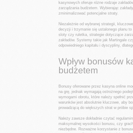
kasynowych oferuje różne rodzaje zakładó
zarządzania budżetem. Wybierając zakłady
zminimalizować potencjalne straty.
Niezależnie od wybranej strategii, kluczo
decyzji i trzymanie się ustalonego planu t
sloty czy ruletka, strategie dotyczące za
zakładów. Systemy takie jak Martingale c
odpowiedniego kapitału i dyscypliny, dlat
Wpływ bonusów ka
budżetem
Bonusy oferowane przez kasyna online mo
na grę, jednak wymagają ostrożnego podej
wymogami obrotu, które należy spełnić pr
warunków jest absolutnie kluczowe, aby bon
prowadzącą do większych strat w próbie s
Należy zawsze dokładnie czytać regulaminy
maksymalnej wysokości bonusu, czy grach
niezbędne. Rozważne korzystanie z bonus