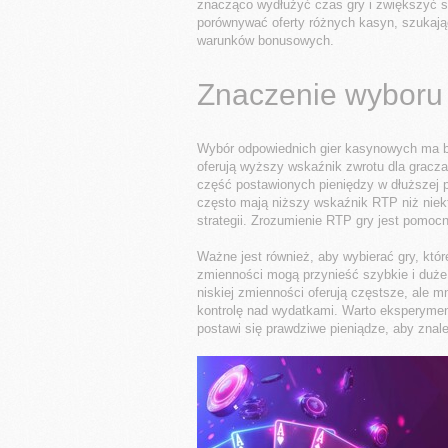
znacząco wydłużyć czas gry i zwiększyć s
porównywać oferty różnych kasyn, szukając
warunków bonusowych.
Znaczenie wyboru 
Wybór odpowiednich gier kasynowych ma b
oferują wyższy wskaźnik zwrotu dla gracza
część postawionych pieniędzy w dłuższej pe
często mają niższy wskaźnik RTP niż niekt
strategii. Zrozumienie RTP gry jest pomo
Ważne jest również, aby wybierać gry, któr
zmienności mogą przynieść szybkie i duże
niskiej zmienności oferują częstsze, ale m
kontrolę nad wydatkami. Warto eksperyme
postawi się prawdziwe pieniądze, aby znale