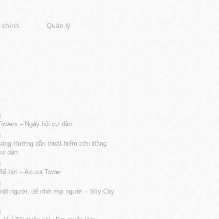
 chính
Quản lý
]
Towers – Ngày hội cư dân
]
ảng Hướng dẫn thoát hiểm trên Bảng
 cư dân
]
Bể bơi – Azuza Tower
]
ột người, để nhớ mọi người – Sky City
]