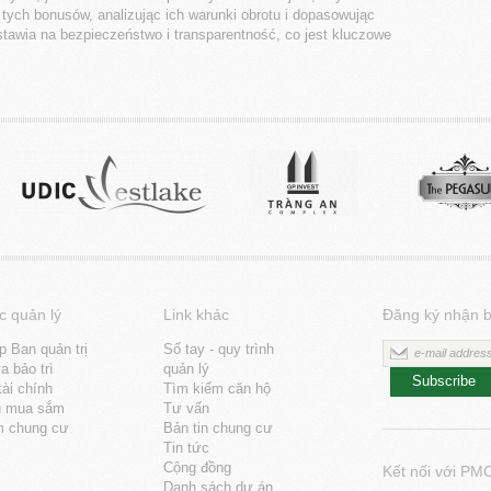
tych bonusów, analizując ich warunki obrotu i dopasowując
stawia na bezpieczeństwo i transparentność, co jest kluczowe
c quản lý
Link khác
Đăng ký nhận b
p Ban quản trị
Sổ tay - quy trình
 bảo trì
quản lý
Subscribe
tài chính
Tìm kiếm căn hộ
u mua sắm
Tư vấn
m chung cư
Bản tin chung cư
Tin tức
Cộng đồng
Kết nối với PM
Danh sách dự án