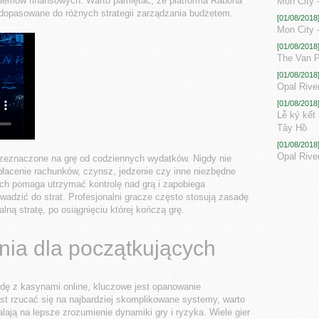
blemów finansowych. Warto pamiętać, że platforma
Rabona
Mon City 
ć dopasowane do różnych strategii zarządzania budżetem.
[01/08/2018
Mon City –
[01/08/2018
The Van Ph
[01/08/2018
Opal Rive
[01/08/2018
Lễ ký kết
Tây Hồ
[01/08/2018
Opal Rive
przeznaczone na grę od codziennych wydatków. Nigdy nie
płacenie rachunków, czynsz, jedzenie czy inne niezbędne
ych pomaga utrzymać kontrolę nad grą i zapobiega
adzić do strat. Profesjonalni gracze często stosują zasadę
lną stratę, po osiągnięciu której kończą grę.
nia dla początkujących
dę z kasynami online, kluczowe jest opanowanie
st rzucać się na najbardziej skomplikowane systemy, warto
ają na lepsze zrozumienie dynamiki gry i ryzyka. Wiele gier