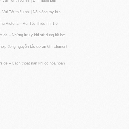
– Vui Tết thiếu nhi | Em muốn làm
]
 Vui Tết thiếu nhi | Nối vòng tay lớn
]
u Victoria – Vui Tết Thiếu nhi 1-6
]
rside – Những lưu ý khi sử dụng hồ bơi
]
 hợp đồng nguyễn tắc dự án 6th Element
]
rside – Cách thoát nạn khi có hỏa hoạn