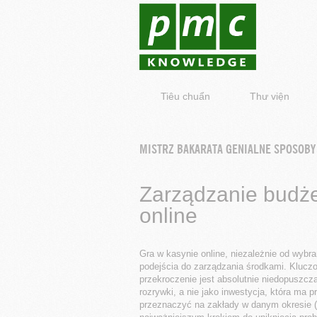
Tiêu chuẩn
Thư viện
MISTRZ BAKARATA GENIALNE SPOSOB
Zarządzanie budż
online
Gra w kasynie online, niezależnie od wyb
podejścia do zarządzania środkami. Kluczo
przekroczenie jest absolutnie niedopuszcza
rozrywki, a nie jako inwestycja, która ma
przeznaczyć na zakłady w danym okresie (