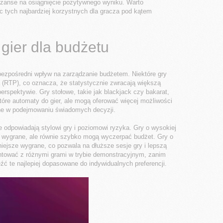
zanse na osiągnięcie pozytywnego wyniku. Warto
 tych najbardziej korzystnych dla gracza pod kątem
gier dla budżetu
ezpośredni wpływ na zarządzanie budżetem. Niektóre gry
 (RTP), co oznacza, że statystycznie zwracają większą
rspektywie. Gry stołowe, takie jak blackjack czy bakarat,
óre automaty do gier, ale mogą oferować więcej możliwości
cne w podejmowaniu świadomych decyzji.
e odpowiadają stylowi gry i poziomowi ryzyka. Gry o wysokiej
 wygrane, ale równie szybko mogą wyczerpać budżet. Gry o
niejsze wygrane, co pozwala na dłuższe sesje gry i lepszą
ntować z różnymi grami w trybie demonstracyjnym, zanim
źć te najlepiej dopasowane do indywidualnych preferencji.