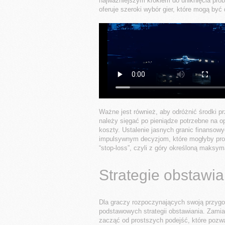
najważniejszym krokiem do uniknięcia pro
oferuje szeroki wybór gier, które mogą by
Ważne jest również, aby odróżnić środki 
należy sięgać po pieniądze potrzebne na o
koszty. Ustalenie jasnych granic finansow
impulsywnym decyzjom, które mogłyby prow
“stop-loss”, czyli z góry określoną maksyma
Strategie obstawia
Dla graczy rozpoczynających swoją przygo
podstawowych strategii obstawiania. Zamia
zacząć od prostszych podejść, które pozwal