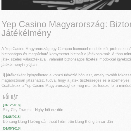
Yep Casino Magyarország: Bizto
Játékélmény
A Yep Casino Magyarország egy Curaçao licenccel rendelkező, professzionál
biztonságos és megbízható környezetet biztosít a játékosoknak. A több min
játék széles választékával, valamint biztonságos fizetési módokkal igyeks
játékélményt nyújtani.
Új játékosként igényelheted a vonzó üdvözlő bónuszt, amely tovább fokozza
magabiztosan játszhatsz, tudva, hogy a játék tisztességes és a személyes
Csatlakozz a Yep Casino Magyarországhoz még ma, és fedezd fel a minőségi
NỔI BẬT
[01/12/2018]
Sky City Towers – Ngày hội cư dân
[01/08/2018]
Bổ sung Bảng Hướng dẫn thoát hiểm trên Bảng thông tin cư dân
[01/08/2018]