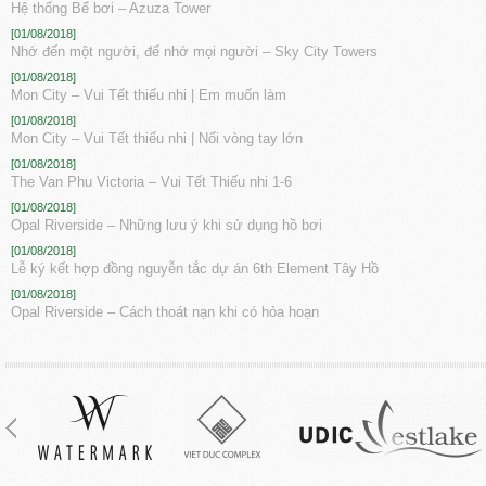
Hệ thống Bể bơi – Azuza Tower
[01/08/2018]
Nhớ đến một người, để nhớ mọi người – Sky City Towers
[01/08/2018]
Mon City – Vui Tết thiếu nhi | Em muốn làm
[01/08/2018]
Mon City – Vui Tết thiếu nhi | Nối vòng tay lớn
[01/08/2018]
The Van Phu Victoria – Vui Tết Thiếu nhi 1-6
[01/08/2018]
Opal Riverside – Những lưu ý khi sử dụng hồ bơi
[01/08/2018]
Lễ ký kết hợp đồng nguyễn tắc dự án 6th Element Tây Hồ
[01/08/2018]
Opal Riverside – Cách thoát nạn khi có hỏa hoạn