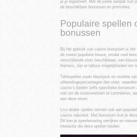
je je registreert. Met de juiste aanpak kun
de beschikbare bonussen en promoties.
Populaire spellen 
bonussen
Bij het gebruik van casino bonussen is het 
de meest populaire keuze, omdat veel bonu
verschillende slots beschikbaar, van klass
thema’s, zijn er talloze mogelijkheden om 
Tafelspellen zoals blackjack en roulette z
uitbetalingspercentages dan slots, waardo
casino’s bieden zelfs specifieke bonussen a
niet om de inzetvereisten te controleren, a
aan deze eisen.
Live dealer spellen winnen ook aan populari
casino nabootst. Met bonussen kun je deze
Dit kan je speelervaring verrijken en nieu
interactie die deze spellen bieden.