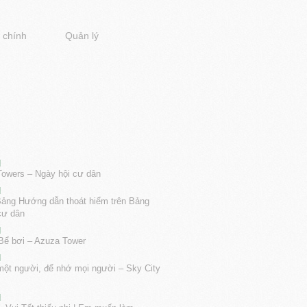
 chính
Quản lý
]
Towers – Ngày hội cư dân
]
ảng Hướng dẫn thoát hiểm trên Bảng
 cư dân
]
Bể bơi – Azuza Tower
]
ột người, để nhớ mọi người – Sky City
]