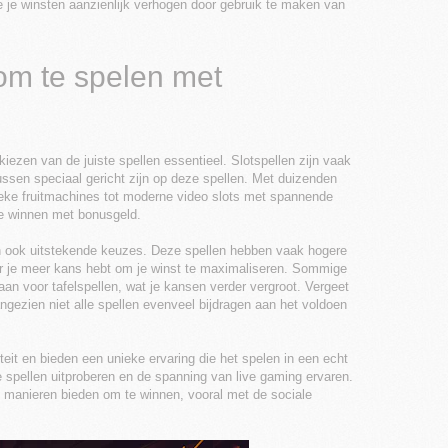
 je je winsten aanzienlijk verhogen door gebruik te maken van
om te spelen met
kiezen van de juiste spellen essentieel. Slotspellen zijn vaak
ssen speciaal gericht zijn op deze spellen. Met duizenden
ieke fruitmachines tot moderne video slots met spannende
te winnen met bonusgeld.
ijn ook uitstekende keuzes. Deze spellen hebben vaak hogere
or je meer kans hebt om je winst te maximaliseren. Sommige
an voor tafelspellen, wat je kansen verder vergroot. Vergeet
angezien niet alle spellen evenveel bijdragen aan het voldoen
teit en bieden een unieke ervaring die het spelen in een echt
 spellen uitproberen en de spanning van live gaming ervaren.
we manieren bieden om te winnen, vooral met de sociale