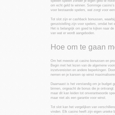
spellen spelen zonder je eigen geld te riske
om echt geld te winnen. Sommige casino’s 
voor bestaande spelers, wat zorgt voor een
Tot slot zijn er cashback bonussen, waarbij 
geruststelling zijn voor spelers, omdat het
Het is belangrijk om goed te kijken naar d
van wat er wordt aangeboden.
Hoe om te gaan m
Om het meeste uit casino bonussen en promo
Begin met het lezen van de algemene voorw
inzetvereisten en andere beperkingen. Door
nemen en je kansen op winst maximalisere
Daarnaast is het verstandig om je budget goe
binnen, ongeacht de bonus die je ontvangt. 
maar dit kan leiden tot onverantwoorde spe
maar niet als een garantie voor winst.
Tot slot kan het vergelijken van verschille
vinden. Elk casino heeft zijn eigen unieke