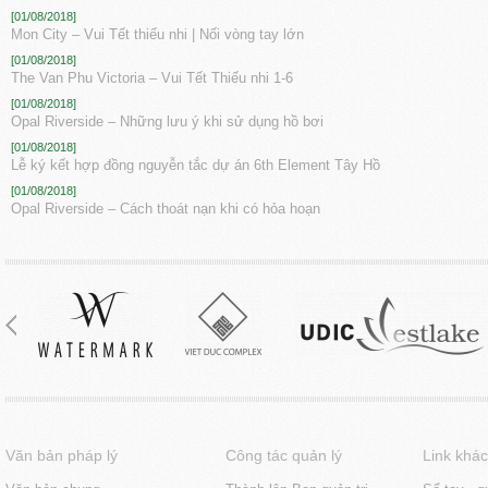
[01/08/2018]
Mon City – Vui Tết thiếu nhi | Nối vòng tay lớn
[01/08/2018]
The Van Phu Victoria – Vui Tết Thiếu nhi 1-6
[01/08/2018]
Opal Riverside – Những lưu ý khi sử dụng hồ bơi
[01/08/2018]
Lễ ký kết hợp đồng nguyễn tắc dự án 6th Element Tây Hồ
[01/08/2018]
Opal Riverside – Cách thoát nạn khi có hỏa hoạn
Văn bản pháp lý
Công tác quản lý
Link khác