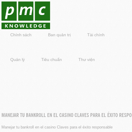
Chính sách
Ban quản trị
Tài chính
Quản lý
Tiêu chuẩn
Thư viện
MANEJAR TU BANKROLL EN EL CASINO CLAVES PARA EL ÉXITO RESP
Manejar tu bankroll en el casino Claves para el éxito responsable