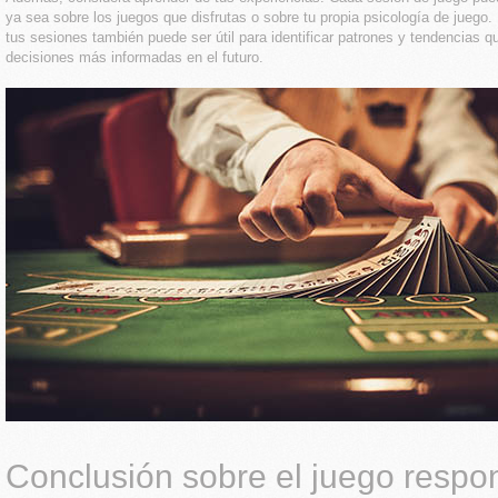
ya sea sobre los juegos que disfrutas o sobre tu propia psicología de juego.
tus sesiones también puede ser útil para identificar patrones y tendencias 
decisiones más informadas en el futuro.
Conclusión sobre el juego respo