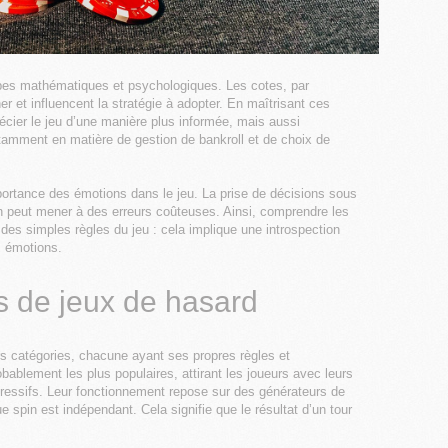
ipes mathématiques et psychologiques. Les cotes, par
r et influencent la stratégie à adopter. En maîtrisant ces
écier le jeu d’une manière plus informée, mais aussi
tamment en matière de gestion de bankroll et de choix de
mportance des émotions dans le jeu. La prise de décisions sous
tion peut mener à des erreurs coûteuses. Ainsi, comprendre les
es simples règles du jeu : cela implique une introspection
s émotions.
es de jeux de hasard
rs catégories, chacune ayant ses propres règles et
blement les plus populaires, attirant les joueurs avec leurs
ogressifs. Leur fonctionnement repose sur des générateurs de
 spin est indépendant. Cela signifie que le résultat d’un tour