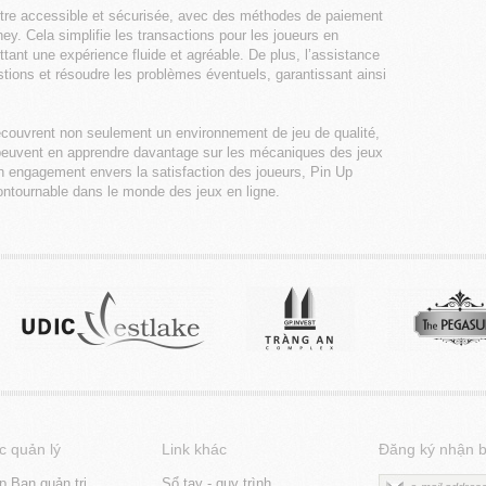
tre accessible et sécurisée, avec des méthodes de paiement
. Cela simplifie les transactions pour les joueurs en
nt une expérience fluide et agréable. De plus, l’assistance
stions et résoudre les problèmes éventuels, garantissant ainsi
écouvrent non seulement un environnement de jeu de qualité,
peuvent en apprendre davantage sur les mécaniques des jeux
un engagement envers la satisfaction des joueurs, Pin Up
ntournable dans le monde des jeux en ligne.
c quản lý
Link khác
Đăng ký nhận b
p Ban quản trị
Sổ tay - quy trình