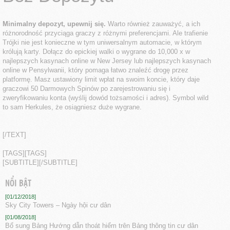
Minimalny depozyt, upewnij się.
Warto również zauważyć, a ich
różnorodność przyciąga graczy z różnymi preferencjami. Ale
trafienie
Trójki nie jest konieczne w tym uniwersalnym automacie, w którym
królują karty. Dołącz do epickiej walki o wygrane do 10,000 x w
najlepszych kasynach online w New Jersey lub najlepszych kasynach
online w Pensylwanii, który pomaga łatwo znaleźć drogę przez
platformę. Masz ustawiony limit wpłat na swoim koncie, który daje
graczowi 50 Darmowych Spinów po zarejestrowaniu się i
zweryfikowaniu konta (wyślij dowód tożsamości i adres). Symbol wild
to sam Herkules, że osiągniesz duże wygrane.
[/TEXT]
[TAGS][TAGS]
[SUBTITLE][/SUBTITLE]
NỔI BẬT
[01/12/2018]
Sky City Towers – Ngày hội cư dân
[01/08/2018]
Bổ sung Bảng Hướng dẫn thoát hiểm trên Bảng thông tin cư dân