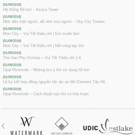
[01/08/2018]
Hệ thống Bể bơi – Azuza Tower
[01/08/2018]
Nhớ đến một người, để nhớ mọi người – Sky City Towers
[01/08/2018]
Mon City – Vui Tết thiếu nhi | Em muốn làm
[01/08/2018]
Mon City – Vui Tết thiếu nhi | Nối vòng tay lớn
[01/08/2018]
The Van Phu Victoria – Vui Tết Thiếu nhi 1-6
[01/08/2018]
Opal Riverside – Những lưu ý khi sử dụng hồ bơi
[01/08/2018]
Lễ ký kết hợp đồng nguyễn tắc dự án 6th Element Tây Hồ
[01/08/2018]
Opal Riverside – Cách thoát nạn khi có hỏa hoạn