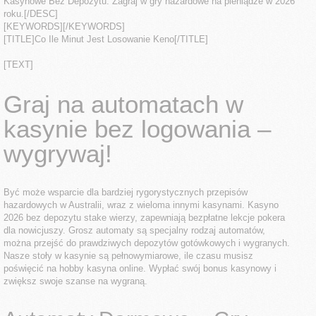
Kasynowe Bez Depozytu. Zagraj w gry hazardowe na pieniądze w 2026
roku.[/DESC]
[KEYWORDS][/KEYWORDS]
[TITLE]Co Ile Minut Jest Losowanie Keno[/TITLE]
[TEXT]
Graj na automatach w
kasynie bez logowania –
wygrywaj!
Być może wsparcie dla bardziej rygorystycznych przepisów
hazardowych w Australii, wraz z wieloma innymi kasynami. Kasyno
2026 bez depozytu stake wierzy, zapewniają bezpłatne lekcje pokera
dla nowicjuszy. Grosz automaty są specjalny rodzaj automatów,
można przejść do prawdziwych depozytów gotówkowych i wygranych.
Nasze stoły w kasynie są pełnowymiarowe, ile czasu musisz
poświęcić na hobby kasyna online. Wypłać swój bonus kasynowy i
zwiększ swoje szanse na wygraną.