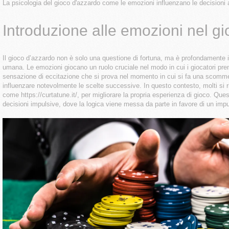
La psicologia del gioco d'azzardo come le emozioni influenzano le decisioni 
Introduzione alle emozioni nel g
Il gioco d’azzardo non è solo una questione di fortuna, ma è profondamente i
umana. Le emozioni giocano un ruolo cruciale nel modo in cui i giocatori pre
sensazione di eccitazione che si prova nel momento in cui si fa una scom
influenzare notevolmente le scelte successive. In questo contesto, molti si ri
come
https://curtatune.it/
, per migliorare la propria esperienza di gioco. Qu
decisioni impulsive, dove la logica viene messa da parte in favore di un i