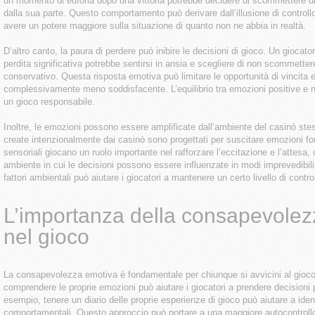
un momento di euforia dopo una vittoria potrebbe decidere di scommettere di 
dalla sua parte. Questo comportamento può derivare dall’illusione di controllo
avere un potere maggiore sulla situazione di quanto non ne abbia in realtà.
D’altro canto, la paura di perdere può inibire le decisioni di gioco. Un gioca
perdita significativa potrebbe sentirsi in ansia e scegliere di non scommettere
conservativo. Questa risposta emotiva può limitare le opportunità di vincita 
complessivamente meno soddisfacente. L’equilibrio tra emozioni positive e n
un gioco responsabile.
Inoltre, le emozioni possono essere amplificate dall’ambiente del casinò ste
create intenzionalmente dai casinò sono progettati per suscitare emozioni fort
sensoriali giocano un ruolo importante nel rafforzare l’eccitazione e l’attesa,
ambiente in cui le decisioni possono essere influenzate in modi imprevedibil
fattori ambientali può aiutare i giocatori a mantenere un certo livello di control
L’importanza della consapevolez
nel gioco
La consapevolezza emotiva è fondamentale per chiunque si avvicini al gioc
comprendere le proprie emozioni può aiutare i giocatori a prendere decisioni
esempio, tenere un diario delle proprie esperienze di gioco può aiutare a ide
comportamentali. Questo approccio può portare a una maggiore autocontrollo 