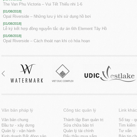
The Van Phu Victoria – Vui Tết Thiếu nhi 1-6
[01/08/2018]
Opal Riverside – Những lưu ý khi sử dụng hồ bơi
[01/08/2018]
Lễ ký kết hợp đồng nguyễn tắc dự án 6th Element Tây Hồ
[01/08/2018]
Opal Riverside – Cách thoát nạn khi có hỏa hoạn
Văn bản pháp lý
Công tác quản lý
Link khác
Văn bản chung
Thành lập Ban quản trị
Sổ tay - q
Đầu tư - xây dưng
Sửa chữa bảo trì
Tìm kiếm 
Quản lý - vận hành
Quản lý tài chính
Tư vấn
Kinh doanh Bất động sản
Đấu thầu mua sắm
Bản tin c