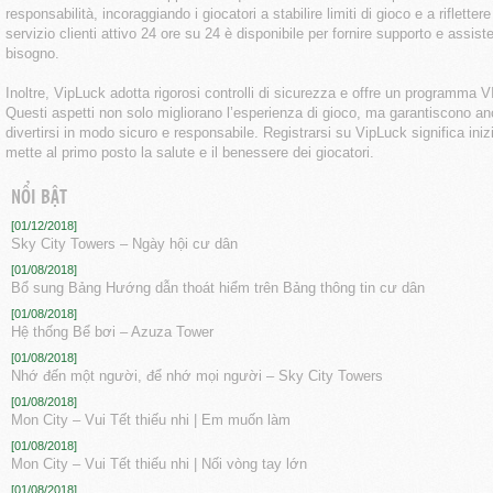
responsabilità, incoraggiando i giocatori a stabilire limiti di gioco e a rifletter
servizio clienti attivo 24 ore su 24 è disponibile per fornire supporto e assi
bisogno.
Inoltre, VipLuck adotta rigorosi controlli di sicurezza e offre un programma
Questi aspetti non solo migliorano l’esperienza di gioco, ma garantiscono an
divertirsi in modo sicuro e responsabile. Registrarsi su VipLuck significa ini
mette al primo posto la salute e il benessere dei giocatori.
NỔI BẬT
[01/12/2018]
Sky City Towers – Ngày hội cư dân
[01/08/2018]
Bổ sung Bảng Hướng dẫn thoát hiểm trên Bảng thông tin cư dân
[01/08/2018]
Hệ thống Bể bơi – Azuza Tower
[01/08/2018]
Nhớ đến một người, để nhớ mọi người – Sky City Towers
[01/08/2018]
Mon City – Vui Tết thiếu nhi | Em muốn làm
[01/08/2018]
Mon City – Vui Tết thiếu nhi | Nối vòng tay lớn
[01/08/2018]