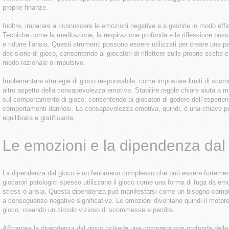
proprie finanze.
Inoltre, imparare a riconoscere le emozioni negative e a gestirle in modo effi
Tecniche come la meditazione, la respirazione profonda e la riflessione pos
e ridurre l’ansia. Questi strumenti possono essere utilizzati per creare una 
decisione di gioco, consentendo ai giocatori di riflettere sulle proprie scelte
modo razionale o impulsivo.
Implementare strategie di gioco responsabile, come impostare limiti di scom
altro aspetto della consapevolezza emotiva. Stabilire regole chiare aiuta a mi
sul comportamento di gioco, consentendo ai giocatori di godere dell’esperie
comportamenti dannosi. La consapevolezza emotiva, quindi, è una chiave pe
equilibrata e gratificante.
Le emozioni e la dipendenza dal
La dipendenza dal gioco è un fenomeno complesso che può essere fortemente
giocatori patologici spesso utilizzano il gioco come una forma di fuga da em
stress o ansia. Questa dipendenza può manifestarsi come un bisogno compul
a conseguenze negative significative. Le emozioni diventano quindi il motor
gioco, creando un circolo vizioso di scommesse e perdite.
Affrontare la dipendenza dal gioco richiede una comprensione profonda delle