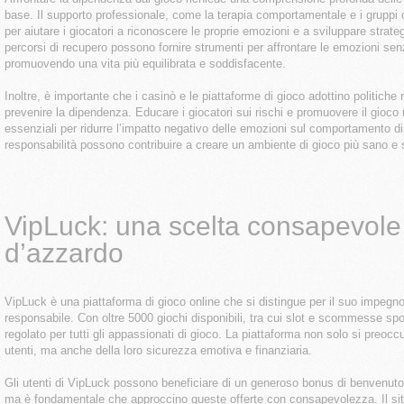
base. Il supporto professionale, come la terapia comportamentale e i gruppi 
per aiutare i giocatori a riconoscere le proprie emozioni e a sviluppare strateg
percorsi di recupero possono fornire strumenti per affrontare le emozioni senz
promuovendo una vita più equilibrata e soddisfacente.
Inoltre, è importante che i casinò e le piattaforme di gioco adottino politiche 
prevenire la dipendenza. Educare i giocatori sui rischi e promuovere il gioco
essenziali per ridurre l’impatto negativo delle emozioni sul comportamento d
responsabilità possono contribuire a creare un ambiente di gioco più sano e si
VipLuck: una scelta consapevole 
d’azzardo
VipLuck è una piattaforma di gioco online che si distingue per il suo impegn
responsabile. Con oltre 5000 giochi disponibili, tra cui slot e scommesse spo
regolato per tutti gli appassionati di gioco. La piattaforma non solo si preocc
utenti, ma anche della loro sicurezza emotiva e finanziaria.
Gli utenti di VipLuck possono beneficiare di un generoso bonus di benvenuto f
ma è fondamentale che approccino queste offerte con consapevolezza. Il si