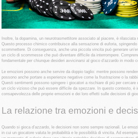
Inoltre, la dopamina, un neurotrasmettitore associato al piacere, è rilasciata n
Questo processo chimico contribuisce alla sensazione di euforia, spingendo i
scommettere. Di conseguenza, anche una piccola vincita può generare un’em
un ciclo di scommesse che può diventare difficile da interrompere. Compre
fondamentale per chiunque desideri avvicinarsi al gioco d’azzardo in modo 
Le emozioni possono anche servire da doppio taglio: mentre possono rendere
possono anche portare a esperienze negative come la frustrazione o la rabbia
Questi sentimenti possono spingere i giocatori a rischiare di più per cercare 
un ciclo vizioso che può essere difficile da spezzare. In questo contesto, è
consapevolezza delle proprie emozioni e dei loro effetti sulle decisioni di gio
La relazione tra emozioni e decis
Quando si gioca d’azzardo, le decisioni non sono sempre razionali. Le emoz
in cui un giocatore valuta le probabilità e le possibilità di vincita. Ad esemp