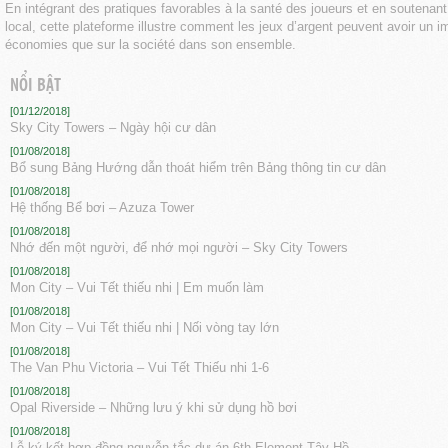
En intégrant des pratiques favorables à la santé des joueurs et en soutena
local, cette plateforme illustre comment les jeux d’argent peuvent avoir un imp
économies que sur la société dans son ensemble.
NỔI BẬT
[01/12/2018]
Sky City Towers – Ngày hội cư dân
[01/08/2018]
Bổ sung Bảng Hướng dẫn thoát hiểm trên Bảng thông tin cư dân
[01/08/2018]
Hệ thống Bể bơi – Azuza Tower
[01/08/2018]
Nhớ đến một người, để nhớ mọi người – Sky City Towers
[01/08/2018]
Mon City – Vui Tết thiếu nhi | Em muốn làm
[01/08/2018]
Mon City – Vui Tết thiếu nhi | Nối vòng tay lớn
[01/08/2018]
The Van Phu Victoria – Vui Tết Thiếu nhi 1-6
[01/08/2018]
Opal Riverside – Những lưu ý khi sử dụng hồ bơi
[01/08/2018]
Lễ ký kết hợp đồng nguyễn tắc dự án 6th Element Tây Hồ