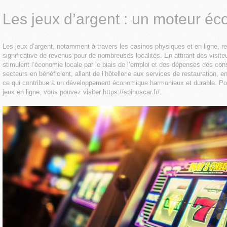
Les jeux d’argent : un moteur é
Les jeux d’argent, notamment à travers les casinos physiques et en ligne, r
significative de revenus pour de nombreuses localités. En attirant des visit
stimulent l’économie locale par le biais de l’emploi et des dépenses des 
secteurs en bénéficient, allant de l’hôtellerie aux services de restauration, 
ce qui contribue à un développement économique harmonieux et durable. Pour
jeux en ligne, vous pouvez visiter
https://spinoscar.fr/
.