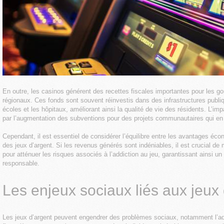
En outre, les casinos générent des recettes fiscales importantes pour les 
régionaux. Ces fonds sont souvent réinvestis dans des infrastructures publiqu
écoles et les hôpitaux, améliorant ainsi la qualité de vie des résidents. L’im
par l’augmentation des subventions pour des projets communautaires qui en
Cependant, il est essentiel de considérer l’équilibre entre les avantages éco
des jeux d’argent. Si les revenus générés sont indéniables, il est crucial d
pour atténuer les risques associés à l’addiction au jeu, garantissant ainsi
responsable.
Les enjeux sociaux liés aux jeux
Les jeux d’argent peuvent engendrer des problèmes sociaux, notamment l’addi