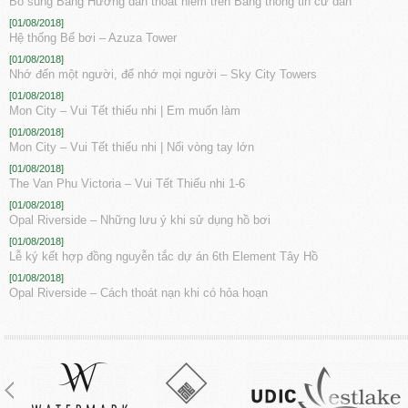
Bổ sung Bảng Hướng dẫn thoát hiểm trên Bảng thông tin cư dân
[01/08/2018]
Hệ thống Bể bơi – Azuza Tower
[01/08/2018]
Nhớ đến một người, để nhớ mọi người – Sky City Towers
[01/08/2018]
Mon City – Vui Tết thiếu nhi | Em muốn làm
[01/08/2018]
Mon City – Vui Tết thiếu nhi | Nối vòng tay lớn
[01/08/2018]
The Van Phu Victoria – Vui Tết Thiếu nhi 1-6
[01/08/2018]
Opal Riverside – Những lưu ý khi sử dụng hồ bơi
[01/08/2018]
Lễ ký kết hợp đồng nguyễn tắc dự án 6th Element Tây Hồ
[01/08/2018]
Opal Riverside – Cách thoát nạn khi có hỏa hoạn