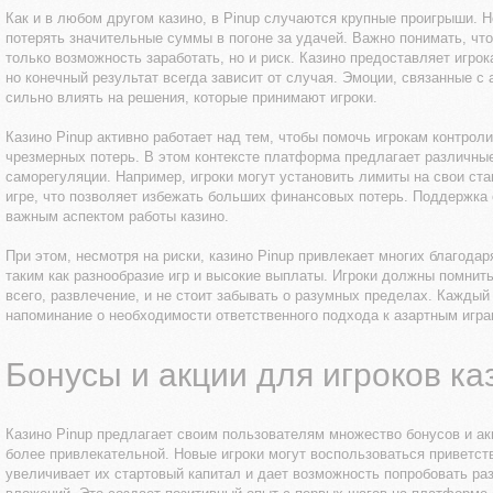
Как и в любом другом казино, в Pinup случаются крупные проигрыши. Н
потерять значительные суммы в погоне за удачей. Важно понимать, что
только возможность заработать, но и риск. Казино предоставляет игро
но конечный результат всегда зависит от случая. Эмоции, связанные с 
сильно влиять на решения, которые принимают игроки.
Казино Pinup активно работает над тем, чтобы помочь игрокам контроли
чрезмерных потерь. В этом контексте платформа предлагает различны
саморегуляции. Например, игроки могут установить лимиты на свои ста
игре, что позволяет избежать больших финансовых потерь. Поддержка 
важным аспектом работы казино.
При этом, несмотря на риски, казино Pinup привлекает многих благода
таким как разнообразие игр и высокие выплаты. Игроки должны помнить
всего, развлечение, и не стоит забывать о разумных пределах. Кажды
напоминание о необходимости ответственного подхода к азартным игра
Бонусы и акции для игроков ка
Казино Pinup предлагает своим пользователям множество бонусов и ак
более привлекательной. Новые игроки могут воспользоваться приветст
увеличивает их стартовый капитал и дает возможность попробовать ра