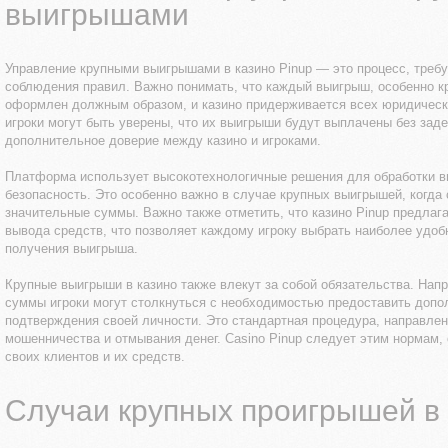
выигрышами
Управление крупными выигрышами в казино Pinup — это процесс, треб
соблюдения правил. Важно понимать, что каждый выигрыш, особенно к
оформлен должным образом, и казино придерживается всех юридическ
игроки могут быть уверены, что их выигрыши будут выплачены без заде
дополнительное доверие между казино и игроками.
Платформа использует высокотехнологичные решения для обработки в
безопасность. Это особенно важно в случае крупных выигрышей, когд
значительные суммы. Важно также отметить, что казино Pinup предлаг
вывода средств, что позволяет каждому игроку выбрать наиболее удоб
получения выигрыша.
Крупные выигрыши в казино также влекут за собой обязательства. Нап
суммы игроки могут столкнуться с необходимостью предоставить доп
подтверждения своей личности. Это стандартная процедура, направле
мошенничества и отмывания денег. Casino Pinup следует этим нормам,
своих клиентов и их средств.
Случаи крупных проигрышей в 