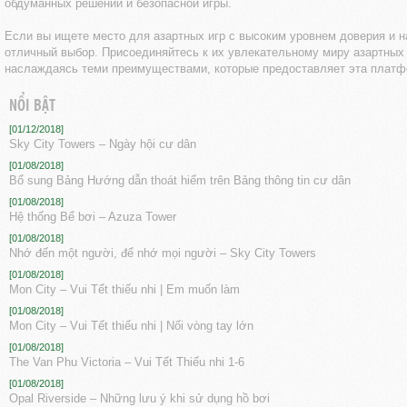
обдуманных решений и безопасной игры.
Если вы ищете место для азартных игр с высоким уровнем доверия и н
отличный выбор. Присоединяйтесь к их увлекательному миру азартных 
наслаждаясь теми преимуществами, которые предоставляет эта платф
NỔI BẬT
[01/12/2018]
Sky City Towers – Ngày hội cư dân
[01/08/2018]
Bổ sung Bảng Hướng dẫn thoát hiểm trên Bảng thông tin cư dân
[01/08/2018]
Hệ thống Bể bơi – Azuza Tower
[01/08/2018]
Nhớ đến một người, để nhớ mọi người – Sky City Towers
[01/08/2018]
Mon City – Vui Tết thiếu nhi | Em muốn làm
[01/08/2018]
Mon City – Vui Tết thiếu nhi | Nối vòng tay lớn
[01/08/2018]
The Van Phu Victoria – Vui Tết Thiếu nhi 1-6
[01/08/2018]
Opal Riverside – Những lưu ý khi sử dụng hồ bơi