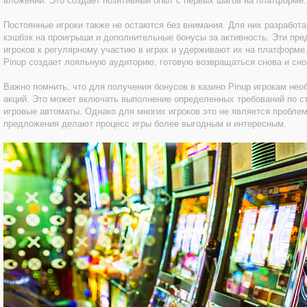
вложений. Это создает позитивный опыт с первых шагов на платформе.
Постоянные игроки также не остаются без внимания. Для них разработа
кэшбэк на проигрыши и дополнительные бонусы за активность. Эти пр
игроков к регулярному участию в играх и удерживают их на платформе
Pinup создает лояльную аудиторию, готовую возвращаться снова и сно
Важно помнить, что для получения бонусов в казино Pinup игрокам не
акций. Это может включать выполнение определенных требований по ст
игровые автоматы. Однако для многих игроков это не является проблем
предложения делают процесс игры более выгодным и интересным.