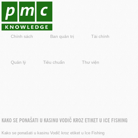
Chính sách
Ban quản trị
Tài chính
Quản lý
Tiêu chuẩn
Thư viện
KAKO SE PONAŠATI U KASINU VODIČ KROZ ETIKET U ICE FISHING
Kako se ponašati u kasinu Vodič kroz etiket u Ice Fishing