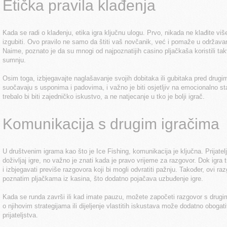
Etička pravila klađenja
Kada se radi o klađenju, etika igra ključnu ulogu. Prvo, nikada ne klađite viš
izgubiti. Ovo pravilo ne samo da štiti vaš novčanik, već i pomaže u održavan
Naime, poznato je da su mnogi od najpoznatijih casino pljačkaša koristili takv
sumnju.
Osim toga, izbjegavajte naglašavanje svojih dobitaka ili gubitaka pred drugim
suočavaju s usponima i padovima, i važno je biti osjetljiv na emocionalno sta
trebalo bi biti zajedničko iskustvo, a ne natjecanje u tko je bolji igrač.
Komunikacija s drugim igračima
U društvenim igrama kao što je Ice Fishing, komunikacija je ključna. Prijatel
doživljaj igre, no važno je znati kada je pravo vrijeme za razgovor. Dok igra tr
i izbjegavati previše razgovora koji bi mogli odvratiti pažnju. Također, ovi raz
poznatim pljačkama iz kasina, što dodatno pojačava uzbuđenje igre.
Kada se runda završi ili kad imate pauzu, možete započeti razgovor s drugim
o njihovim strategijama ili dijeljenje vlastitih iskustava može dodatno obogatit
prijateljstva.