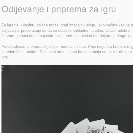
Odijevanje i priprema za igru
Za igranje u kasinu, odjeća može igrati značajnu ulogu. Iako većina kasina 
odijevanju, preporučuje se da se oblačite prikladno i uredno. Odabir udobne
će vam pomoći da se osjećate bolje, već i ostaviti dobar dojam na druge igr
Pored odjeće, priprema uključuje i mentalni sklop. Prije nego što krenete u ig
usredotočite i smirite. Pozitivan stav i jasna koncentracija omogućit će vam
igre.