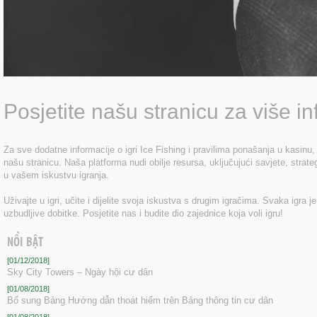
Posjetite našu stranicu za više i
Za sve dodatne informacije o igri Ice Fishing i pravilima ponašanja u kasinu
našu stranicu. Naša platforma nudi obilje resursa, uključujući savjete, strat
u vašem iskustvu igranja.
Uživajte u igri, učite i dijelite svoja iskustva s drugim igračima. Svaka igra je 
uzbudljive dobitke. Posjetite nas i budite dio zajednice koja voli igru!
NỔI BẬT
[01/12/2018]
Sky City Towers – Ngày hội cư dân
[01/08/2018]
Bổ sung Bảng Hướng dẫn thoát hiểm trên Bảng thông tin cư dân
[01/08/2018]