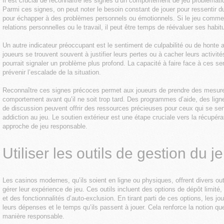
Il est crucial de reconnaître les signes d’un comportement de jeu problémati
Parmi ces signes, on peut noter le besoin constant de jouer pour ressentir du p
pour échapper à des problèmes personnels ou émotionnels. Si le jeu commen
relations personnelles ou le travail, il peut être temps de réévaluer ses habit
Un autre indicateur préoccupant est le sentiment de culpabilité ou de honte a
joueurs se trouvent souvent à justifier leurs pertes ou à cacher leurs activité
pourrait signaler un problème plus profond. La capacité à faire face à ces se
prévenir l’escalade de la situation.
Reconnaître ces signes précoces permet aux joueurs de prendre des mesure
comportement avant qu’il ne soit trop tard. Des programmes d’aide, des lign
de discussion peuvent offrir des ressources précieuses pour ceux qui se se
addiction au jeu. Le soutien extérieur est une étape cruciale vers la récupérat
approche de jeu responsable.
Utiliser les outils de gestion du j
Les casinos modernes, qu’ils soient en ligne ou physiques, offrent divers outi
gérer leur expérience de jeu. Ces outils incluent des options de dépôt limité
et des fonctionnalités d’auto-exclusion. En tirant parti de ces options, les j
leurs dépenses et le temps qu’ils passent à jouer. Cela renforce la notion que
manière responsable.