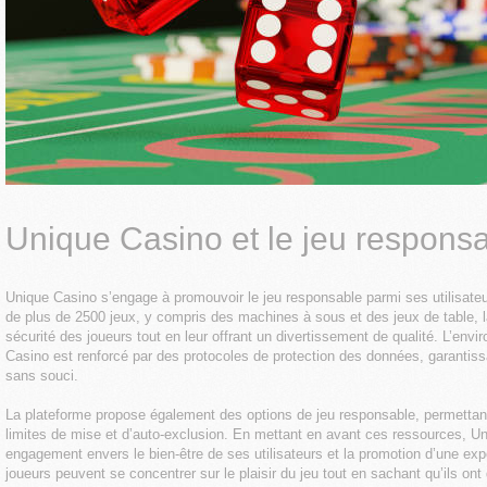
Unique Casino et le jeu respons
Unique Casino s’engage à promouvoir le jeu responsable parmi ses utilisa
de plus de 2500 jeux, y compris des machines à sous et des jeux de table, l
sécurité des joueurs tout en leur offrant un divertissement de qualité. L’env
Casino est renforcé par des protocoles de protection des données, garantiss
sans souci.
La plateforme propose également des options de jeu responsable, permettant
limites de mise et d’auto-exclusion. En mettant en avant ces ressources, 
engagement envers le bien-être de ses utilisateurs et la promotion d’une exp
joueurs peuvent se concentrer sur le plaisir du jeu tout en sachant qu’ils ont 