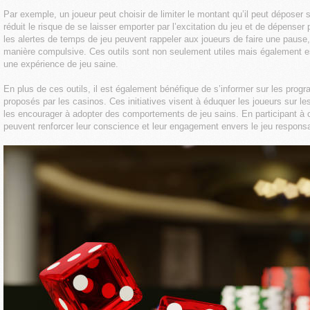
Par exemple, un joueur peut choisir de limiter le montant qu’il peut déposer
réduit le risque de se laisser emporter par l’excitation du jeu et de dépense
les alertes de temps de jeu peuvent rappeler aux joueurs de faire une pause, 
manière compulsive. Ces outils sont non seulement utiles mais également e
une expérience de jeu saine.
En plus de ces outils, il est également bénéfique de s’informer sur les prog
proposés par les casinos. Ces initiatives visent à éduquer les joueurs sur le
les encourager à adopter des comportements de jeu sains. En participant à
peuvent renforcer leur conscience et leur engagement envers le jeu respons