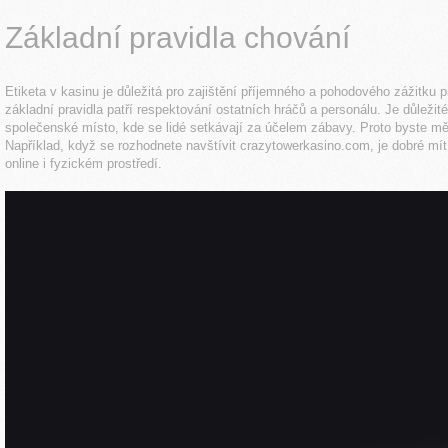
Základní pravidla chování
Etiketa v kasinu je důležitá pro zajištění příjemného a pohodového zážitku 
základní pravidla patří respektování ostatních hráčů a personálu. Je důležité
společenské místo, kde se lidé setkávají za účelem zábavy. Proto byste měl
Například, když se rozhodnete navštívit
crazytowerkasino.com
, je dobré mí
online i fyzickém prostředí.