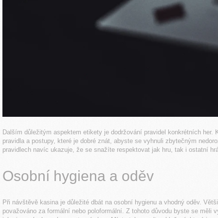
Dalším důležitým aspektem etikety je dodržování pravidel konkrétních her.
pravidla a postupy, které je dobré znát, abyste se vyhnuli zbytečným nedo
pravidlech navíc ukazuje, že se snažíte respektovat jak hru, tak i ostatní hr
Osobní hygiena a oděv
Při návštěvě kasina je důležité dbát na osobní hygienu a vhodný oděv. Větši
považováno za formální nebo poloformální. Z tohoto důvodu byste se měli vy