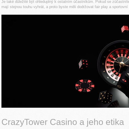
Je také důležité být ohleduplný k ostatním účastníkům. Pokud se zúčastníte 
mají stejnou touhu vyhrát, a proto byste měli dodržovat fair play a sportov
CrazyTower Casino a jeho etika