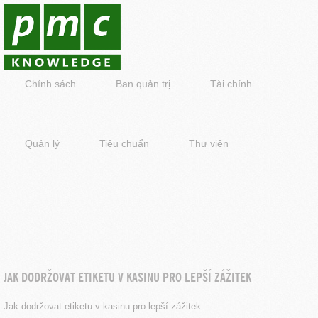
Chính sách
Ban quản trị
Tài chính
Quản lý
Tiêu chuẩn
Thư viện
JAK DODRŽOVAT ETIKETU V KASINU PRO LEPŠÍ ZÁŽITEK
Jak dodržovat etiketu v kasinu pro lepší zážitek