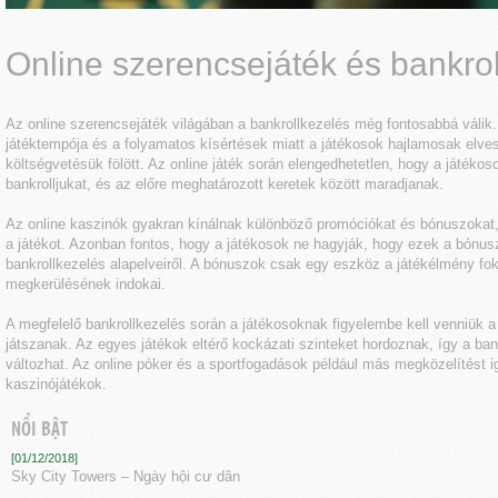
Online szerencsejáték és bankro
Az online szerencsejáték világában a bankrollkezelés még fontosabbá válik.
játéktempója és a folyamatos kísértések miatt a játékosok hajlamosak elve
költségvetésük fölött. Az online játék során elengedhetetlen, hogy a játékos
bankrolljukat, és az előre meghatározott keretek között maradjanak.
Az online kaszinók gyakran kínálnak különböző promóciókat és bónuszoka
a játékot. Azonban fontos, hogy a játékosok ne hagyják, hogy ezek a bónus
bankrollkezelés alapelveiről. A bónuszok csak egy eszköz a játékélmény fo
megkerülésének indokai.
A megfelelő bankrollkezelés során a játékosoknak figyelembe kell venniük a 
játszanak. Az egyes játékok eltérő kockázati szinteket hordoznak, így a ban
változhat. Az online póker és a sportfogadások például más megközelítést i
kaszinójátékok.
NỔI BẬT
[01/12/2018]
Sky City Towers – Ngày hội cư dân