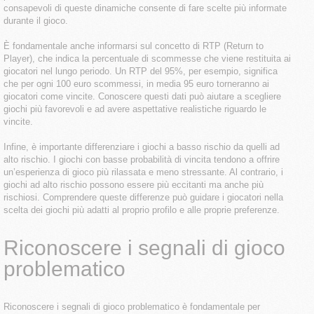
consapevoli di queste dinamiche consente di fare scelte più informate
durante il gioco.
È fondamentale anche informarsi sul concetto di RTP (Return to
Player), che indica la percentuale di scommesse che viene restituita ai
giocatori nel lungo periodo. Un RTP del 95%, per esempio, significa
che per ogni 100 euro scommessi, in media 95 euro torneranno ai
giocatori come vincite. Conoscere questi dati può aiutare a scegliere
giochi più favorevoli e ad avere aspettative realistiche riguardo le
vincite.
Infine, è importante differenziare i giochi a basso rischio da quelli ad
alto rischio. I giochi con basse probabilità di vincita tendono a offrire
un’esperienza di gioco più rilassata e meno stressante. Al contrario, i
giochi ad alto rischio possono essere più eccitanti ma anche più
rischiosi. Comprendere queste differenze può guidare i giocatori nella
scelta dei giochi più adatti al proprio profilo e alle proprie preferenze.
Riconoscere i segnali di gioco
problematico
Riconoscere i segnali di gioco problematico è fondamentale per