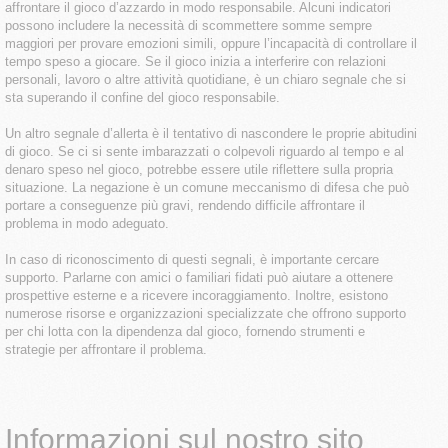
affrontare il gioco d’azzardo in modo responsabile. Alcuni indicatori
possono includere la necessità di scommettere somme sempre
maggiori per provare emozioni simili, oppure l’incapacità di controllare il
tempo speso a giocare. Se il gioco inizia a interferire con relazioni
personali, lavoro o altre attività quotidiane, è un chiaro segnale che si
sta superando il confine del gioco responsabile.
Un altro segnale d’allerta è il tentativo di nascondere le proprie abitudini
di gioco. Se ci si sente imbarazzati o colpevoli riguardo al tempo e al
denaro speso nel gioco, potrebbe essere utile riflettere sulla propria
situazione. La negazione è un comune meccanismo di difesa che può
portare a conseguenze più gravi, rendendo difficile affrontare il
problema in modo adeguato.
In caso di riconoscimento di questi segnali, è importante cercare
supporto. Parlarne con amici o familiari fidati può aiutare a ottenere
prospettive esterne e a ricevere incoraggiamento. Inoltre, esistono
numerose risorse e organizzazioni specializzate che offrono supporto
per chi lotta con la dipendenza dal gioco, fornendo strumenti e
strategie per affrontare il problema.
Informazioni sul nostro sito