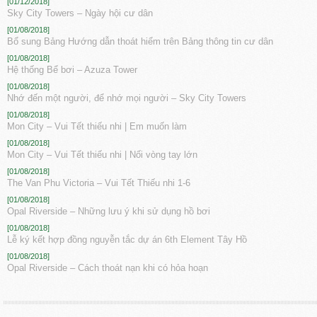
[01/12/2018]
Sky City Towers – Ngày hội cư dân
[01/08/2018]
Bổ sung Bảng Hướng dẫn thoát hiểm trên Bảng thông tin cư dân
[01/08/2018]
Hệ thống Bể bơi – Azuza Tower
[01/08/2018]
Nhớ đến một người, để nhớ mọi người – Sky City Towers
[01/08/2018]
Mon City – Vui Tết thiếu nhi | Em muốn làm
[01/08/2018]
Mon City – Vui Tết thiếu nhi | Nối vòng tay lớn
[01/08/2018]
The Van Phu Victoria – Vui Tết Thiếu nhi 1-6
[01/08/2018]
Opal Riverside – Những lưu ý khi sử dụng hồ bơi
[01/08/2018]
Lễ ký kết hợp đồng nguyễn tắc dự án 6th Element Tây Hồ
[01/08/2018]
Opal Riverside – Cách thoát nạn khi có hỏa hoạn