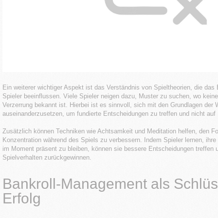
Ein weiterer wichtiger Aspekt ist das Verständnis von Spieltheorien, die da
Spieler beeinflussen. Viele Spieler neigen dazu, Muster zu suchen, wo keine 
Verzerrung bekannt ist. Hierbei ist es sinnvoll, sich mit den Grundlagen der
auseinanderzusetzen, um fundierte Entscheidungen zu treffen und nicht auf
Zusätzlich können Techniken wie Achtsamkeit und Meditation helfen, den F
Konzentration während des Spiels zu verbessern. Indem Spieler lernen, ihre
im Moment präsent zu bleiben, können sie bessere Entscheidungen treffen un
Spielverhalten zurückgewinnen.
Bankroll-Management als Schlü
Erfolg