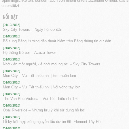
Spielmöglichkeiten, sondern auch von einem unterstützenden Umfeld, das si
unterstützt.
NỔI BẬT
[01/12/2018]
Sky City Towers – Ngày hội cư dân
[01/08/2018]
Bổ sung Bảng Hướng dẫn thoát hiểm trên Bảng thông tin cư dân
[01/08/2018]
Hệ thống Bể bơi – Azuza Tower
[01/08/2018]
Nhớ đến một người, để nhớ mọi người – Sky City Towers
[01/08/2018]
Mon City – Vui Tết thiếu nhi | Em muốn làm
[01/08/2018]
Mon City – Vui Tết thiếu nhi | Nối vòng tay lớn
[01/08/2018]
The Van Phu Victoria – Vui Tết Thiếu nhi 1-6
[01/08/2018]
Opal Riverside – Những lưu ý khi sử dụng hồ bơi
[01/08/2018]
Lễ ký kết hợp đồng nguyễn tắc dự án 6th Element Tây Hồ
[01/08/2018]