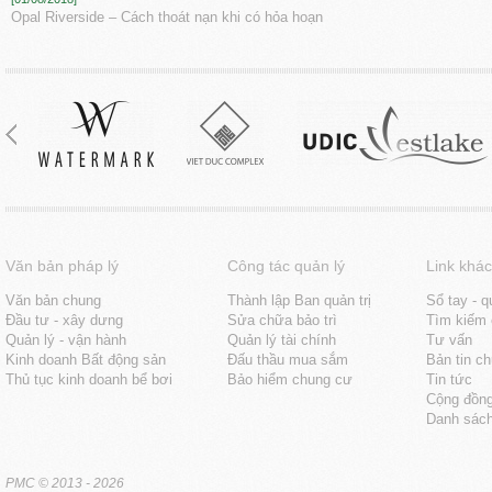
Opal Riverside – Cách thoát nạn khi có hỏa hoạn
Văn bản pháp lý
Công tác quản lý
Link khác
Văn bản chung
Thành lập Ban quản trị
Sổ tay - q
Đầu tư - xây dưng
Sửa chữa bảo trì
Tìm kiếm 
Quản lý - vận hành
Quản lý tài chính
Tư vấn
Kinh doanh Bất động sản
Đấu thầu mua sắm
Bản tin c
Thủ tục kinh doanh bể bơi
Bảo hiểm chung cư
Tin tức
Cộng đồn
Danh sách
PMC
© 2013 - 2026