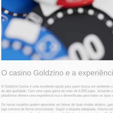
O casino Goldzino e a experiênci
O Goldzino Casino é uma excelente opção para quem busca um ambiente virt
de alta qualidade. Com uma vasta gama de mais de 6.000 jogos, incluindo s
plataforma oferece uma experiência rica e diversificada para todos os tipos 
Os novos usuários podem aproveitar um bónus de boas-vindas atrativo, gara
jogo comece de forma emocionante. Seguir a etiqueta adequada, mesmo em 