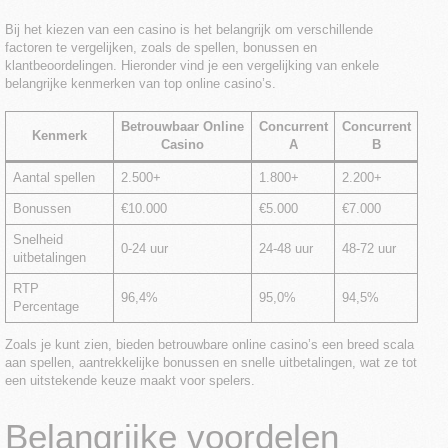
Bij het kiezen van een casino is het belangrijk om verschillende
factoren te vergelijken, zoals de spellen, bonussen en
klantbeoordelingen. Hieronder vind je een vergelijking van enkele
belangrijke kenmerken van top online casino’s.
Betrouwbaar Online
Concurrent
Concurrent
Kenmerk
Casino
A
B
Aantal spellen
2.500+
1.800+
2.200+
Bonussen
€10.000
€5.000
€7.000
Snelheid
0-24 uur
24-48 uur
48-72 uur
uitbetalingen
RTP
96,4%
95,0%
94,5%
Percentage
Zoals je kunt zien, bieden betrouwbare online casino’s een breed scala
aan spellen, aantrekkelijke bonussen en snelle uitbetalingen, wat ze tot
een uitstekende keuze maakt voor spelers.
Belangrijke voordelen