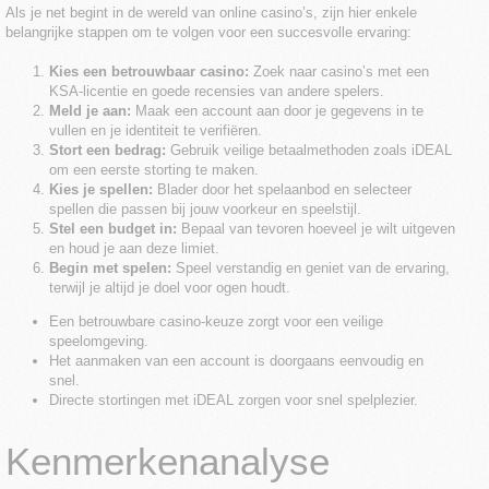
Als je net begint in de wereld van online casino’s, zijn hier enkele
belangrijke stappen om te volgen voor een succesvolle ervaring:
Kies een betrouwbaar casino:
Zoek naar casino’s met een
KSA-licentie en goede recensies van andere spelers.
Meld je aan:
Maak een account aan door je gegevens in te
vullen en je identiteit te verifiëren.
Stort een bedrag:
Gebruik veilige betaalmethoden zoals iDEAL
om een eerste storting te maken.
Kies je spellen:
Blader door het spelaanbod en selecteer
spellen die passen bij jouw voorkeur en speelstijl.
Stel een budget in:
Bepaal van tevoren hoeveel je wilt uitgeven
en houd je aan deze limiet.
Begin met spelen:
Speel verstandig en geniet van de ervaring,
terwijl je altijd je doel voor ogen houdt.
Een betrouwbare casino-keuze zorgt voor een veilige
speelomgeving.
Het aanmaken van een account is doorgaans eenvoudig en
snel.
Directe stortingen met iDEAL zorgen voor snel spelplezier.
Kenmerkenanalyse