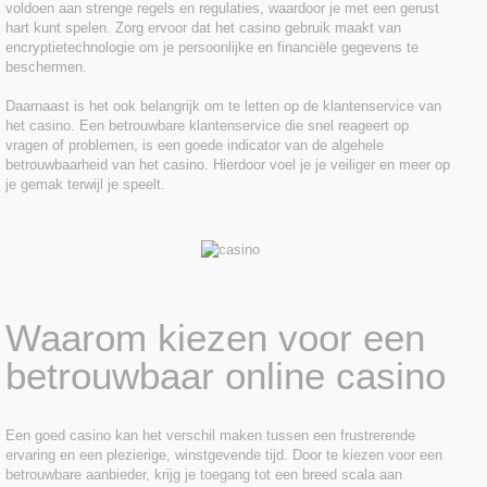
voldoen aan strenge regels en regulaties, waardoor je met een gerust
hart kunt spelen. Zorg ervoor dat het casino gebruik maakt van
encryptietechnologie om je persoonlijke en financiële gegevens te
beschermen.
Daarnaast is het ook belangrijk om te letten op de klantenservice van
het casino. Een betrouwbare klantenservice die snel reageert op
vragen of problemen, is een goede indicator van de algehele
betrouwbaarheid van het casino. Hierdoor voel je je veiliger en meer op
je gemak terwijl je speelt.
Waarom kiezen voor een
betrouwbaar online casino
Een goed casino kan het verschil maken tussen een frustrerende
ervaring en een plezierige, winstgevende tijd. Door te kiezen voor een
betrouwbare aanbieder, krijg je toegang tot een breed scala aan