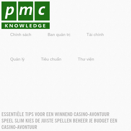
Chính sách
Ban quản trị
Tài chính
Quản lý
Tiêu chuẩn
Thư viện
ESSENTIËLE TIPS VOOR EEN WINNEND CASINO-AVONTUUR
SPEEL SLIM KIES DE JUISTE SPELLEN BEHEER JE BUDGET EEN
CASINO-AVONTUUR