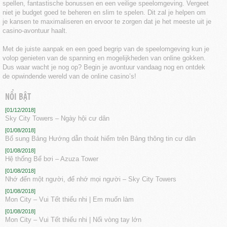
spellen, fantastische bonussen en een veilige speelomgeving. Vergeet
niet je budget goed te beheren en slim te spelen. Dit zal je helpen om
je kansen te maximaliseren en ervoor te zorgen dat je het meeste uit je
casino-avontuur haalt.
Met de juiste aanpak en een goed begrip van de speelomgeving kun je
volop genieten van de spanning en mogelijkheden van online gokken.
Dus waar wacht je nog op? Begin je avontuur vandaag nog en ontdek
de opwindende wereld van de online casino’s!
NỔI BẬT
[01/12/2018]
Sky City Towers – Ngày hội cư dân
[01/08/2018]
Bổ sung Bảng Hướng dẫn thoát hiểm trên Bảng thông tin cư dân
[01/08/2018]
Hệ thống Bể bơi – Azuza Tower
[01/08/2018]
Nhớ đến một người, để nhớ mọi người – Sky City Towers
[01/08/2018]
Mon City – Vui Tết thiếu nhi | Em muốn làm
[01/08/2018]
Mon City – Vui Tết thiếu nhi | Nối vòng tay lớn