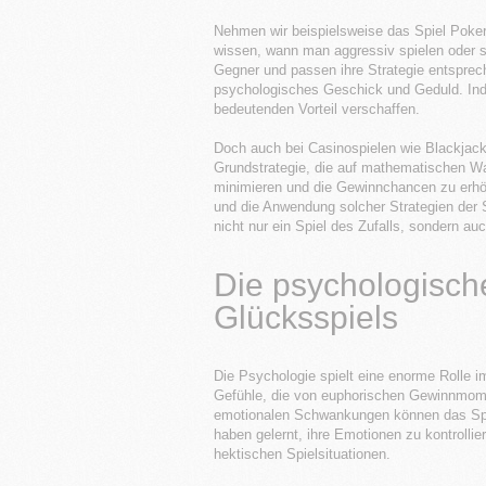
Nehmen wir beispielsweise das Spiel Poker.
wissen, wann man aggressiv spielen oder sic
Gegner und passen ihre Strategie entsprech
psychologisches Geschick und Geduld. Inde
bedeutenden Vorteil verschaffen.
Doch auch bei Casinospielen wie Blackjack
Grundstrategie, die auf mathematischen Wah
minimieren und die Gewinnchancen zu erhöh
und die Anwendung solcher Strategien der S
nicht nur ein Spiel des Zufalls, sondern au
Die psychologisch
Glücksspiels
Die Psychologie spielt eine enorme Rolle i
Gefühle, die von euphorischen Gewinnmome
emotionalen Schwankungen können das Spiel
haben gelernt, ihre Emotionen zu kontrollie
hektischen Spielsituationen.