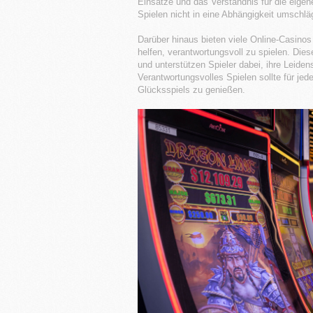
Einsätze und das Verständnis für die eige
Spielen nicht in eine Abhängigkeit umschlä
Darüber hinaus bieten viele Online-Casino
helfen, verantwortungsvoll zu spielen. Dies
und unterstützen Spieler dabei, ihre Leiden
Verantwortungsvolles Spielen sollte für jede
Glücksspiels zu genießen.