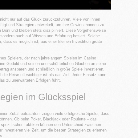
 nicht nur auf das Glück zurückzuführen. Viele von ihnen
ftigt und Strategien entwickelt, um ihre Gewinnchancen zu
 Boni und bleiben stets diszipliniert. Diese Vorgehensweise
t, sondern auch auf Wissen und Erfahrung basiert. Solche
dass es möglich ist, aus einer kleinen Investition große
eines Spielers, der nach jahrelangem Spielen im Casino
eine Geduld und seinen unerschütterlichen Glauben an seine
trag ansparen und schließlich in große Spiele investieren.
 die Reise oft wichtiger ist als das Ziel. Jeder Einsatz kann
as zu unerwarteten Erfolgen führt.
tegien im Glücksspiel
en Zufall betrachten, zeigen viele erfolgreiche Spieler, dass
können. Ob beim Poker, Blackjack oder Roulette – das
g spezifischer Taktiken können den Unterschied zwischen
investieren viel Zeit, um die besten Strategien zu erlernen
s.