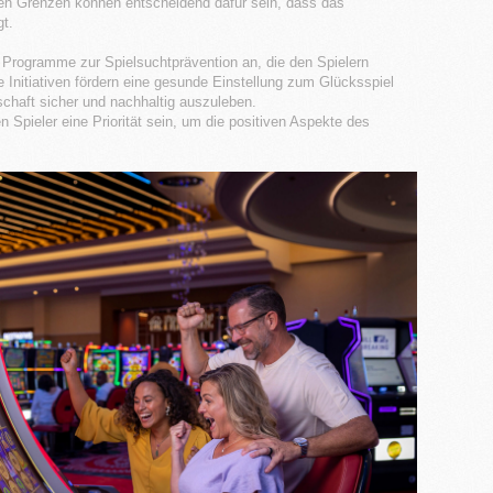
nen Grenzen können entscheidend dafür sein, dass das
gt.
s Programme zur Spielsuchtprävention an, die den Spielern
e Initiativen fördern eine gesunde Einstellung zum Glücksspiel
schaft sicher und nachhaltig auszuleben.
n Spieler eine Priorität sein, um die positiven Aspekte des