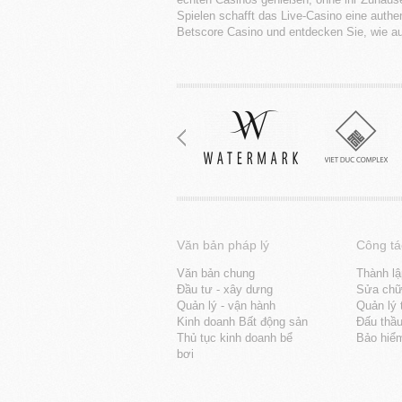
Spielen schafft das Live-Casino eine authen
Betscore Casino und entdecken Sie, wie au
Văn bản pháp lý
Công tá
Văn bản chung
Thành lậ
Đầu tư - xây dưng
Sửa chữa
Quản lý - vận hành
Quản lý 
Kinh doanh Bất động sản
Đấu thầ
Thủ tục kinh doanh bể
Bảo hiể
bơi