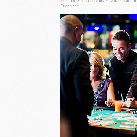
viele, ihr Glück ebenfalls zu versuchen. I
Erlebnisse.