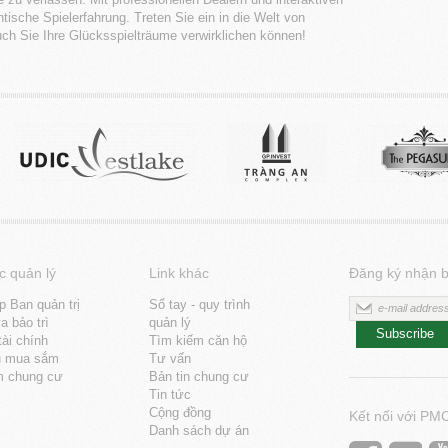
tische Spielerfahrung. Treten Sie ein in die Welt von
ch Sie Ihre Glücksspielträume verwirklichen können!
c quản lý
Link khác
Đăng ký nhận b
p Ban quản trị
Sổ tay - quy trình
 bảo trì
quản lý
Subscribe
tài chính
Tìm kiếm căn hộ
u mua sắm
Tư vấn
m chung cư
Bản tin chung cư
Tin tức
Cộng đồng
Kết nối với PM
Danh sách dự án