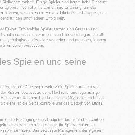
e Risikobereitschaft. Einige Spieler sind bereit, hohe Einsätze
ger agieren. Hochroller nutzen oft ihre Erfahrung, um das
u können, wann sich ein Einsatz lohnt. Diese Fähigkeit, das
dend für den langfristigen Erfolg sein.
her Faktor. Erfolgreiche Spieler setzen sich Grenzen und
sziplin schützt sie vor impulsiven Entscheidungen, die oft
ese psychologischen Aspekte verstehen und managen, können
piel erheblich verbessern.
les Spielen und seine
ler Aspekt der Glücksspielwelt. Viele Spieler träumen von
 der Risiken bewusst zu sein. Hochroller und regelmäßige
 Einsätze im Rahmen ihrer finanziellen Möglichkeiten halten.
 Spielens ist die Selbstkontrolle und das Setzen von Limits,
en ist die Festlegung eines Budgets, das nicht überschritten
eln halten, sind eher in der Lage, ihr Spielverhalten zu
lücksspiel zu haben. Das bewusste Management der eigenen