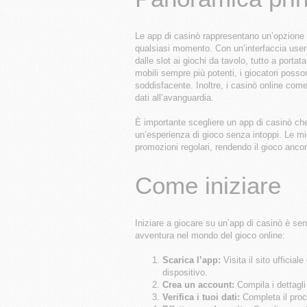
Le app di casinò rappresentano un’opzione i
qualsiasi momento. Con un’interfaccia user-f
dalle slot ai giochi da tavolo, tutto a portat
mobili sempre più potenti, i giocatori posson
soddisfacente. Inoltre, i casinò online com
dati all’avanguardia.
È importante scegliere un app di casinò che
un’esperienza di gioco senza intoppi. Le mi
promozioni regolari, rendendo il gioco ancor
Come iniziare
Iniziare a giocare su un’app di casinò è sem
avventura nel mondo del gioco online:
Scarica l’app:
Visita il sito ufficial
dispositivo.
Crea un account:
Compila i dettagli 
Verifica i tuoi dati:
Completa il proce