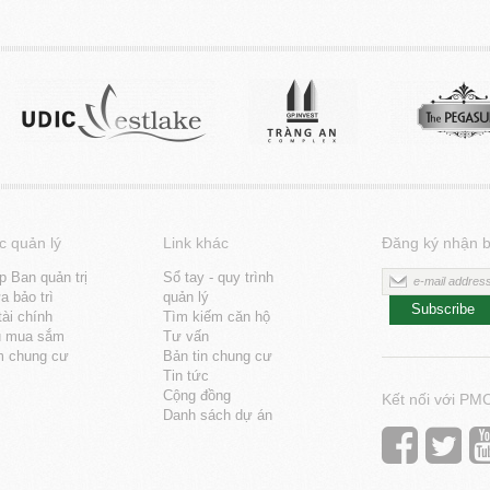
c quản lý
Link khác
Đăng ký nhận b
p Ban quản trị
Sổ tay - quy trình
 bảo trì
quản lý
Subscribe
tài chính
Tìm kiếm căn hộ
u mua sắm
Tư vấn
m chung cư
Bản tin chung cư
Tin tức
Cộng đồng
Kết nối với PM
Danh sách dự án