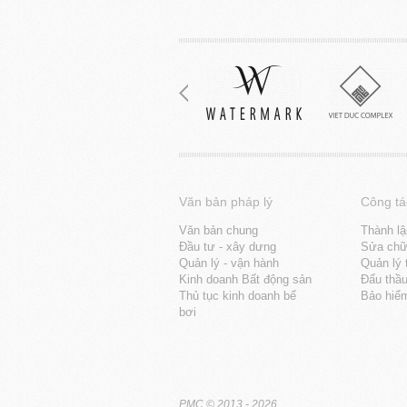
Văn bản pháp lý
Công tá
Văn bản chung
Thành lậ
Đầu tư - xây dưng
Sửa chữa
Quản lý - vận hành
Quản lý 
Kinh doanh Bất động sản
Đấu thầ
Thủ tục kinh doanh bể
Bảo hiể
bơi
PMC
© 2013 - 2026