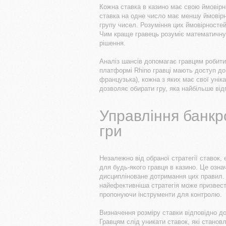
Кожна ставка в казино має свою ймовірні
ставка на одне число має меншу ймовірн
групу чисел. Розуміння цих ймовірносте
Чим краще гравець розуміє математичну 
рішення.
Аналіз шансів допомагає гравцям робити
платформі Rhino гравці мають доступ до 
французька), кожна з яких має свої унік
дозволяє обирати гру, яка найбільше відп
Управління банкр
гри
Незалежно від обраної стратегії ставок
для будь-якого гравця в казино. Це означ
дисципліноване дотримання цих правил.
найефективніша стратегія може призвести
пропонуючи інструменти для контролю.
Визначення розміру ставки відповідно до
Гравцям слід уникати ставок, які станов