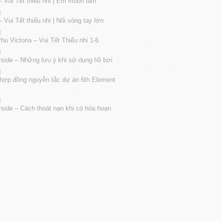
– Vui Tết thiếu nhi | Em muốn làm
]
 Vui Tết thiếu nhi | Nối vòng tay lớn
]
u Victoria – Vui Tết Thiếu nhi 1-6
]
rside – Những lưu ý khi sử dụng hồ bơi
]
 hợp đồng nguyễn tắc dự án 6th Element
]
rside – Cách thoát nạn khi có hỏa hoạn