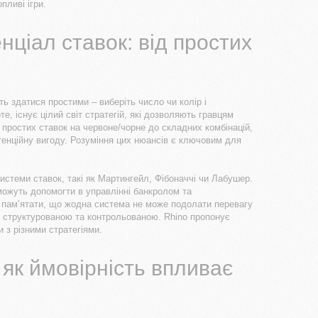
пливі ігри.
нціал ставок: від простих
ь здатися простими – виберіть число чи колір і
е, існує цілий світ стратегій, які дозволяють гравцям
 простих ставок на червоне/чорне до складних комбінацій,
тенційну вигоду. Розуміння цих нюансів є ключовим для
истеми ставок, такі як Мартингейл, Фібоначчі чи Лабушер.
можуть допомогти в управлінні банкролом та
 пам’ятати, що жодна система не може подолати перевагу
ш структурованою та контрольованою. Rhino пропонує
з різними стратегіями.
 як ймовірність впливає