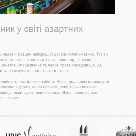
ник у світі азартних
 надати гравцям найкращий досвід онлайн-казино. Тут ви
них слотів до захопливих настільних ігор, включно з
е забезпечити безпечне та чесне ігрове середовище, де
 та реалізувати свої стратегії ставок.
 надійність платформи роблять Rhino ідеальним місцем для
езалежно від того, чи ви новачок, який тільки починає
равець, який шукає нові виклики, Rhino пропонує все
и в казино.