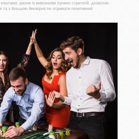
 коштами, разом із вивченням ігрових стратегій, дозволяє
 та з більшою ймовірністю отримати позитивний