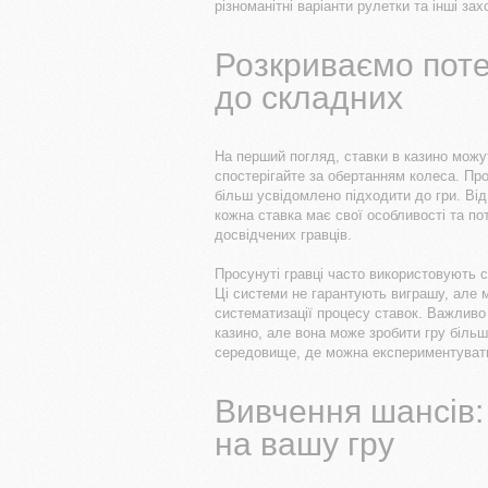
різноманітні варіанти рулетки та інші захо
Розкриваємо поте
до складних
На перший погляд, ставки в казино можут
спостерігайте за обертанням колеса. Прот
більш усвідомлено підходити до гри. Від
кожна ставка має свої особливості та по
досвідчених гравців.
Просунуті гравці часто використовують с
Ці системи не гарантують виграшу, але 
систематизації процесу ставок. Важливо
казино, але вона може зробити гру біль
середовище, де можна експериментувати 
Вивчення шансів:
на вашу гру