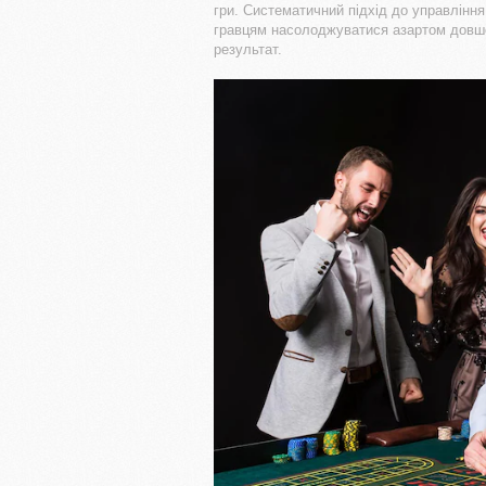
гри. Систематичний підхід до управління
гравцям насолоджуватися азартом довше
результат.