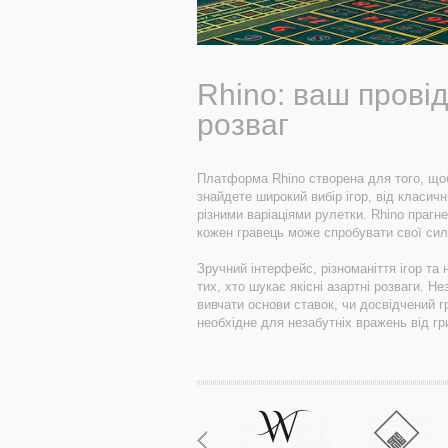
Rhino: ваш провід
розваг
Платформа Rhino створена для того, щоб
знайдете широкий вибір ігор, від класич
різними варіаціями рулетки. Rhino прагн
кожен гравець може спробувати свої сили
Зручний інтерфейс, різноманіття ігор та
тих, хто шукає якісні азартні розваги. Н
вивчати основи ставок, чи досвідчений г
необхідне для незабутніх вражень від гр