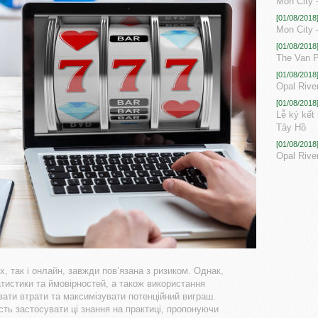
Mon City 
[01/08/2018
Mon City –
[01/08/2018
The Van Ph
[01/08/2018
Opal Rive
[01/08/2018
Lễ ký kết
Tây Hồ
[01/08/2018
Opal Rive
х, так і онлайн, завжди пов’язана з ризиком. Однак,
атистики та ймовірностей, а також використання
увати втрати та максимізувати потенційний виграш.
ь застосувати ці знання на практиці, пропонуючи