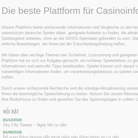
Die beste Plattform für Casinoin
Unsere Plattform bietet umfassende Informationen und Vergleiche zu den be
unterstützen deutsche Spieler dabei, geeignete Anbieter zu finden, die attrak
Spielangebot anbieten, ohne an die OASIS-Sperrdatei gebunden zu sein. Dab
ehrliche Bewertungen, die Ihnen bei der Entscheidungsfindung helfen.
Wir klären über wichtige Themen wie Sicherheit, Lizenzierung und geeignet
Plattform hat es sich zur Aufgabe gemacht, ein sicheres Spielerlebnis zu gew
Informationen und wertvolle Tipps bereitstellen. Spieler können sich darauf v
notwendigen Informationen finden, um verantwortungsbewusst zu spielen un
treffen.
Durch unsere umfassende Recherche und die ständige Aktualisierung unserer 
Ihnen die bestmögliche Spielerfahrung zu bieten. Nutzen Sie unsere Ressou
Ihre Bedürfnisse zu finden und genießen Sie das Spielvergnügen in vollem 
NỔI BẬT
[01/12/2018]
Sky City Towers – Ngày hội cư dân
[01/08/2018]
Bổ sung Bảng Hướng dẫn thoát hiểm trên Bảng thông tin cư dân