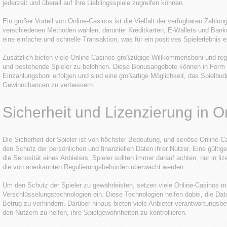
jederzeit und überall auf ihre Lieblingsspiele zugreifen können.
Ein großer Vorteil von Online-Casinos ist die Vielfalt der verfügbaren Zahlu
verschiedenen Methoden wählen, darunter Kreditkarten, E-Wallets und Bank
eine einfache und schnelle Transaktion, was für ein positives Spielerlebnis e
Zusätzlich bieten viele Online-Casinos großzügige Willkommensboni und r
und bestehende Spieler zu belohnen. Diese Bonusangebote können in Form 
Einzahlungsboni erfolgen und sind eine großartige Möglichkeit, das Spielbu
Gewinnchancen zu verbessern.
Sicherheit und Lizenzierung in 
Die Sicherheit der Spieler ist von höchster Bedeutung, und seriöse Online-
den Schutz der persönlichen und finanziellen Daten ihrer Nutzer. Eine gültige
die Seriosität eines Anbieters. Spieler sollten immer darauf achten, nur in li
die von anerkannten Regulierungsbehörden überwacht werden.
Um den Schutz der Spieler zu gewährleisten, setzen viele Online-Casinos 
Verschlüsselungstechnologien ein. Diese Technologien helfen dabei, die Dat
Betrug zu verhindern. Darüber hinaus bieten viele Anbieter verantwortungsb
den Nutzern zu helfen, ihre Spielgewohnheiten zu kontrollieren.