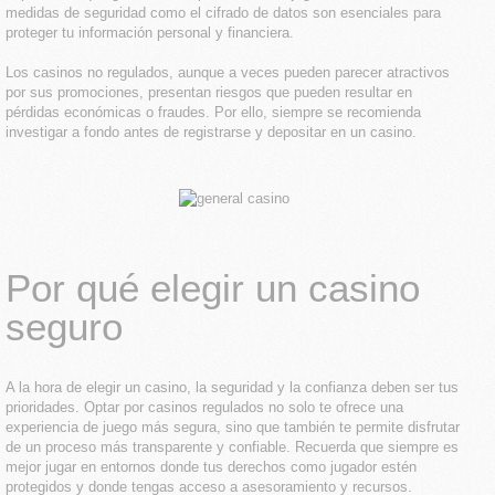
medidas de seguridad como el cifrado de datos son esenciales para
proteger tu información personal y financiera.
Los casinos no regulados, aunque a veces pueden parecer atractivos
por sus promociones, presentan riesgos que pueden resultar en
pérdidas económicas o fraudes. Por ello, siempre se recomienda
investigar a fondo antes de registrarse y depositar en un casino.
Por qué elegir un casino
seguro
A la hora de elegir un casino, la seguridad y la confianza deben ser tus
prioridades. Optar por casinos regulados no solo te ofrece una
experiencia de juego más segura, sino que también te permite disfrutar
de un proceso más transparente y confiable. Recuerda que siempre es
mejor jugar en entornos donde tus derechos como jugador estén
protegidos y donde tengas acceso a asesoramiento y recursos.