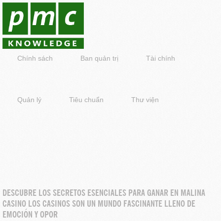
Chính sách
Ban quản trị
Tài chính
Quản lý
Tiêu chuẩn
Thư viện
DESCUBRE LOS SECRETOS ESENCIALES PARA GANAR EN MALINA
CASINO LOS CASINOS SON UN MUNDO FASCINANTE LLENO DE
EMOCIÓN Y OPOR