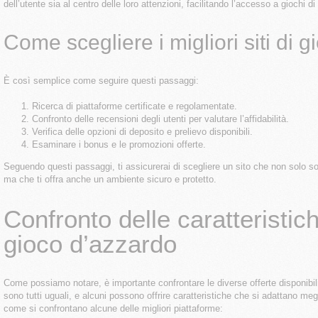
dell’utente sia al centro delle loro attenzioni, facilitando l’accesso a giochi di 
Come scegliere i migliori siti di 
È così semplice come seguire questi passaggi:
Ricerca di piattaforme certificate e regolamentate.
Confronto delle recensioni degli utenti per valutare l’affidabilità.
Verifica delle opzioni di deposito e prelievo disponibili.
Esaminare i bonus e le promozioni offerte.
Seguendo questi passaggi, ti assicurerai di scegliere un sito che non solo so
ma che ti offra anche un ambiente sicuro e protetto.
Confronto delle caratteristiche
gioco d’azzardo
Come possiamo notare, è importante confrontare le diverse offerte disponibili.
sono tutti uguali, e alcuni possono offrire caratteristiche che si adattano me
come si confrontano alcune delle migliori piattaforme: