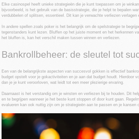
Elke casinospel heeft unieke strategieën die je kunt toepassen om je winkan
bijvoorbeeld, is het gebruik van de basisstrategie, die je helpt te bepalen wa
verdubbelen of splitsen, essentieel. Dit kan je verwachte verliezen verlagen
In andere spellen zoals poker is het belangrijk om de spelstrategie te begrijp
tegenstanders kunt lezen. Bluffen op het juiste moment en het herkennen 
het bluffen is, kan het verschil maken tussen winnen en verliezen.
Bankrollbeheer: de sleutel tot su
Een van de belangrijkste aspecten van succesvol gokken is effectief bankroll
budget opstelt voor je gokactiviteiten en je aan dat budget houdt. Hierdoor v
dan je je kunt veroorloven, wat leidt tot een meer plezierige ervaring.
Daarnaast is het verstandig om je winsten en verliezen bij te houden. Dit he
en te begrijpen wanneer je het beste kunt stoppen of door kunt gaan. Regelm
evalueren kan ook nuttig zijn om je strategieën aan te passen en je kansen 