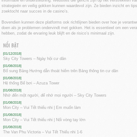
informatie en ondersteuning. Websites die gericht zijn op het verstrekken va
strategieën en veilig gokken kunnen waardevol zijn. Ze bieden inzicht en tips
zoektocht naar succes in de casino’s.
Bovendien kunnen deze platforms ook richtlijnen bieden over hoe je verant
doen als je problemen ondervindt met gokken. Het is essentieel om een vera
hebben, zodat de ervaring leuk blijft en de risico’s minimaal zijn.
NỔI BẬT
[01/12/2018]
Sky City Towers – Ngày hội cư dân
[01/08/2018]
Bổ sung Bảng Hướng dẫn thoát hiểm trên Bảng thông tin cư dân
[01/08/2018]
Hệ thống Bể bơi – Azuza Tower
[01/08/2018]
Nhớ đến một người, để nhớ mọi người – Sky City Towers
[01/08/2018]
Mon City – Vui Tết thiếu nhi | Em muốn làm
[01/08/2018]
Mon City – Vui Tết thiếu nhi | Nối vòng tay lớn
[01/08/2018]
The Van Phu Victoria – Vui Tết Thiếu nhi 1-6