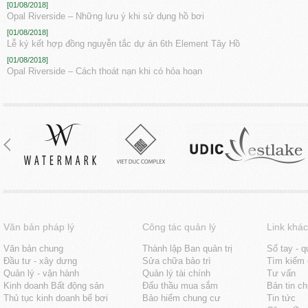
[01/08/2018]
Opal Riverside – Những lưu ý khi sử dụng hồ bơi
[01/08/2018]
Lễ ký kết hợp đồng nguyễn tắc dự án 6th Element Tây Hồ
[01/08/2018]
Opal Riverside – Cách thoát nạn khi có hỏa hoạn
Văn bản pháp lý
Công tác quản lý
Link khác
Văn bản chung
Thành lập Ban quản trị
Sổ tay - q
Đầu tư - xây dưng
Sửa chữa bảo trì
Tìm kiếm 
Quản lý - vận hành
Quản lý tài chính
Tư vấn
Kinh doanh Bất động sản
Đấu thầu mua sắm
Bản tin c
Thủ tục kinh doanh bể bơi
Bảo hiểm chung cư
Tin tức