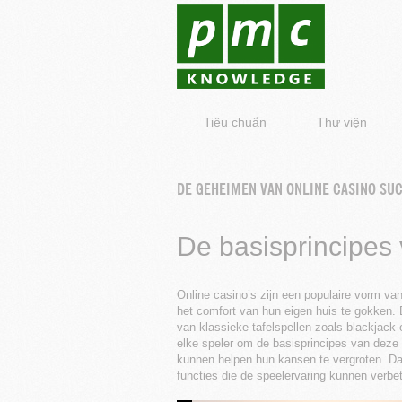
Tiêu chuẩn
Thư viện
DE GEHEIMEN VAN ONLINE CASINO SU
De basisprincipes 
Online casino’s zijn een populaire vorm van
het comfort van hun eigen huis te gokken. 
van klassieke tafelspellen zoals blackjack 
elke speler om de basisprincipes van deze s
kunnen helpen hun kansen te vergroten. D
functies die de speelervaring kunnen verbe