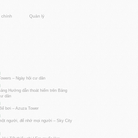
 chính
Quản lý
]
Towers – Ngày hội cư dân
]
ảng Hướng dẫn thoát hiểm trên Bảng
 cư dân
]
Bể bơi – Azuza Tower
]
ột người, để nhớ mọi người – Sky City
]