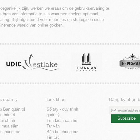
egankelijk zijn, werken we eraan om de gebruikservaring te
 bron van informatie te zijn waarmee spelers optimaal
aring. Blijf afgestemd voor meer tips en strategieën die je
inerende wereld van online gokken.
c quản lý
Link khác
Đăng ký nhận b
p Ban quản trị
Sổ tay - quy trình
 bảo trì
quản lý
Subscribe
tài chính
Tìm kiếm căn hộ
u mua sắm
Tư vấn
m chung cư
Bản tin chung cư
Tin tức