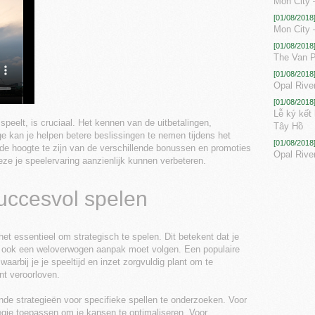
Mon City 
[01/08/2018
Mon City –
[01/08/2018
The Van Ph
[01/08/2018
Opal Rive
[01/08/2018
Lễ ký kết
speelt, is cruciaal. Het kennen van de uitbetalingen,
Tây Hồ
ge kan je helpen betere beslissingen te nemen tijdens het
[01/08/2018
de hoogte te zijn van de verschillende bonussen en promoties
Opal Rive
eze je speelervaring aanzienlijk kunnen verbeteren.
succesvol spelen
het essentieel om strategisch te spelen. Dit betekent dat je
r ook een weloverwogen aanpak moet volgen. Een populaire
waarbij je je speeltijd en inzet zorgvuldig plant om te
nt veroorloven.
ende strategieën voor specifieke spellen te onderzoeken. Voor
tegie toepassen om je kansen te optimaliseren. Voor