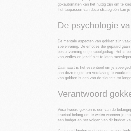
gokautomaten kan het nuttig zijn om te ki
Het toepassen van deze strategieën kan je 
De psychologie v
De mentale aspecten van gokken zijn vaak o
spelervaring. De emoties die gepaard gaan
besluitvorming en je speelgedrag. Het is be
van verlies en jezelf niet te laten meeslep
Daarnaast is het essentieel om je speelgedr
aan deze regels om verslaving te voorkome
van gokken is een van de sleutels tot langd
Verantwoord gokke
Verantwoord gokken is een van de belangrij
cruciaal belang om te weten wanneer je moet
een budget en het volgen van dit budget ka
Daarnaast bieden veel online casino’s tool