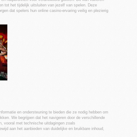
en tot het tijdelijk uitsluiten van jezelf van spelen. Deze
gen dat spelers hun online casino-ervaring veilig en plezierig
nformatie en ondersteuning te bieden die ze nodig hebben om
okken. We begrijpen dat het navigeren door de verschillende
jn, vooral met technische uitdagingen zoals
wijd aan het aanbieden van duidelijke en bruikbare inhoud,