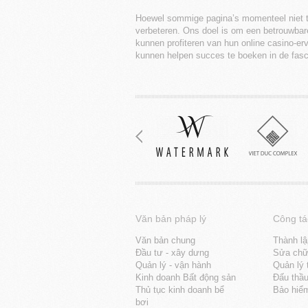
Hoewel sommige pagina’s momenteel niet to
verbeteren. Ons doel is om een betrouwbare
kunnen profiteren van hun online casino-erv
kunnen helpen succes te boeken in de fasc
Văn bản pháp lý
Công tá
Văn bản chung
Thành lậ
Đầu tư - xây dưng
Sửa chữa
Quản lý - vận hành
Quản lý 
Kinh doanh Bất động sản
Đấu thầ
Thủ tục kinh doanh bể
Bảo hiể
bơi