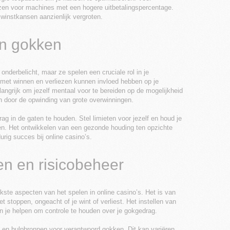
ezen voor machines met een hogere uitbetalingspercentage.
winstkansen aanzienlijk vergroten.
an gokken
nderbelicht, maar ze spelen een cruciale rol in je
 met winnen en verliezen kunnen invloed hebben op je
langrijk om jezelf mentaal voor te bereiden op de mogelijkheid
en door de opwinding van grote overwinningen.
ag in de gaten te houden. Stel limieten voor jezelf en houd je
n. Het ontwikkelen van een gezonde houding ten opzichte
urig succes bij online casino’s.
n en risicobeheer
kste aspecten van het spelen in online casino’s. Het is van
 stoppen, ongeacht of je wint of verliest. Het instellen van
n je helpen om controle te houden over je gokgedrag.
s en hulpbronnen voor verantwoord gokken. Dit kan variëren