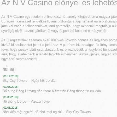
Az N V Casino előnyei és lehető
Az N V Casino egy modern online kaszinó, amely kifejezetten a magyar játék
Curaçaoi licensszel rendelkezik, ami biztosítja a jogi hátteret és a bizton
játékkal várja a felhasználókat, ami garantálja, hogy mindenki megtalálja a 
nyerőgépekről, asztali játékokról vagy éppen élő kaszinó élményekről.
Az új regisztrálók számára akár 100%-os üdvözlő bónusz és ingyenes pörge
kiváló kiindulópontot jelent a játékhoz. A platform biztonságos és kényelmes
téve, hogy percek alatt csatlakozzunk és élvezhessük a nagylelkű bónuszo
arra, hogy a játékosok a lehető legjobb élményben részesüljenek, legyen szó
egyszerű szórakozásról.
NỔI BẬT
[01/12/2018]
Sky City Towers – Ngày hội cư dân
[01/08/2018]
Bổ sung Bảng Hướng dẫn thoát hiểm trên Bảng thông tin cư dân
[01/08/2018]
Hệ thống Bể bơi – Azuza Tower
[01/08/2018]
Nhớ đến một người, để nhớ mọi người – Sky City Towers