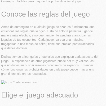
Consejos infalibles para mejorar tus probabilidades al jugar
Conoce las reglas del juego
Antes de sumergirte en cualquier juego de azar, es fundamental que
entiendas las reglas que lo rigen. Esto no solo te permitirá jugar de
manera más efectiva, sino que también te ayudará a anticipar las
jugadas de tus oponentes. Cada juego, ya sea una máquina
tragaperras o una mesa de póker, tiene sus propias particularidades
que debes dominar.
Dedica tiempo a leer guías y tutoriales que expliquen cada aspecto del
juego. La experiencia de otros jugadores puede ser muy valiosa, así
que no dudes en buscar reseñas o consejos de expertos. Entender
cómo funcionan las probabilidades en cada juego puede marcar una
gran diferencia en tus resultados.
Elige el juego adecuado