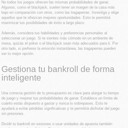
No todos los juegos ofrecen las mismas probabilidades de ganar.
Algunos, como el blackjack, suelen tener un margen de la casa más
bajo en comparación con otros, como las tragaperras. Investiga y elige
aquellos que te ofrezcan mejores oportunidades. Esto te permitirá
maximizar tus posibilidades de éxito a largo plazo.
Además, considera tus habilidades y preferencias personales al
seleccionar un juego. Si te sientes más cómodo en un ambiente de
mesa, quizás el póker o el blackjack sean más adecuados para ti. Por
otro lado, si prefieres la emoción instantánea, las tragaperras pueden
ser tu mejor opción.
Gestiona tu bankroll de forma
inteligente
Una correcta gestión de tu presupuesto es clave para alargar tu tiempo
de juego y mejorar tus probabilidades de ganar. Establece un límite de
cuánto estás dispuesto a gastar y nunca lo sobrepases. Esto te
ayudará a evitar pérdidas significativas y te permitirá disfrutar del juego
sin presiones.
Dividir tu bankroll en sesiones o usar unidades de apuesta también