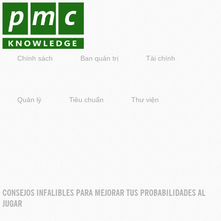
Chính sách
Ban quản trị
Tài chính
Quản lý
Tiêu chuẩn
Thư viện
CONSEJOS INFALIBLES PARA MEJORAR TUS PROBABILIDADES AL
JUGAR