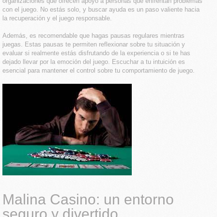
organizaciones que ofrecen apoyo a personas que enfrentan problemas
con el juego. No estás solo, y buscar ayuda es un paso valiente hacia
la recuperación y el juego responsable.
Además, es recomendable que hagas pausas regulares mientras
juegas. Estas pausas te permiten reflexionar sobre tu situación y
evaluar si realmente estás disfrutando de la experiencia o si te has
dejado llevar por la emoción del juego. Escuchar a tu intuición es
esencial para mantener el control sobre tu comportamiento de juego.
Malina Casino: un entorno
seguro y divertido