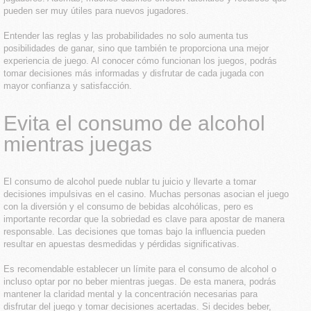
pueden ser muy útiles para nuevos jugadores.
Entender las reglas y las probabilidades no solo aumenta tus
posibilidades de ganar, sino que también te proporciona una mejor
experiencia de juego. Al conocer cómo funcionan los juegos, podrás
tomar decisiones más informadas y disfrutar de cada jugada con
mayor confianza y satisfacción.
Evita el consumo de alcohol
mientras juegas
El consumo de alcohol puede nublar tu juicio y llevarte a tomar
decisiones impulsivas en el casino. Muchas personas asocian el juego
con la diversión y el consumo de bebidas alcohólicas, pero es
importante recordar que la sobriedad es clave para apostar de manera
responsable. Las decisiones que tomas bajo la influencia pueden
resultar en apuestas desmedidas y pérdidas significativas.
Es recomendable establecer un límite para el consumo de alcohol o
incluso optar por no beber mientras juegas. De esta manera, podrás
mantener la claridad mental y la concentración necesarias para
disfrutar del juego y tomar decisiones acertadas. Si decides beber,